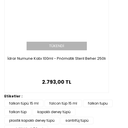
TÜKENDİ
İdrar Numune Kabı 100ml - Pnömatik Steril Beher 250li
2.793,00 TL
Etiketler :
falkon tüpü 15 ml
falcon tüp 15 ml
falkon tupu
falkon tüp
kapaklı deney tüpü
plastik kapaklı deney tüpü
santrifüj tüpü