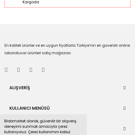
Kargoda
En kaliteli ürünler ve en uygun fiyatlarla Türkiye’nin en güvenilir online
laboratuvar ürünleri satış mağazası
ALIŞVERİŞ
KULLANICI MENÜSÜ
Blabmarket olarak, güvenilir bir alışveriş
deneyimi sunmak amacıyla çerez
BULUNDUĞUMUZ PAZAR YERLERİ
kullanıyoruz. Çerez kullanımını kabul