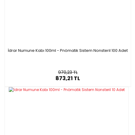
adedi
P11054.015
15 ml
14 x 120
100
mm
adet/paket
İdrar Numune Kabı 100ml - Pnömatik Sistem Nonsteril 100 Adet
970,23 TL
873,21 TL