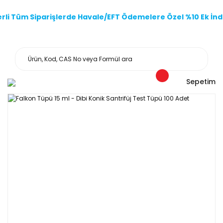
li Tüm Siparişlerde Havale/EFT Ödemelere Özel %10 Ek İndi
Sepetim