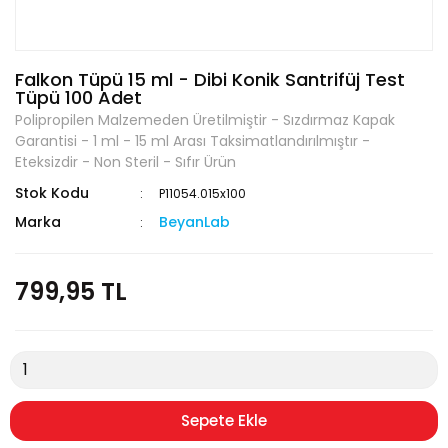
Falkon Tüpü 15 ml - Dibi Konik Santrifüj Test
Tüpü 100 Adet
Polipropilen Malzemeden Üretilmiştir - Sızdırmaz Kapak
Garantisi - 1 ml - 15 ml Arası Taksimatlandırılmıştır -
Eteksizdir - Non Steril - Sıfır Ürün
Stok Kodu
P11054.015x100
Marka
BeyanLab
799,95 TL
Sepete Ekle