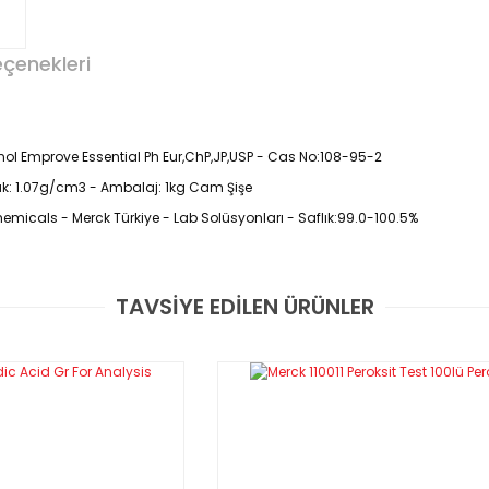
eçenekleri
nol Emprove Essential Ph Eur,ChP,JP,USP - Cas No:108-95-2
luk: 1.07g/cm3 - Ambalaj: 1kg Cam Şişe
hemicals - Merck Türkiye - Lab Solüsyonları - Saflık:99.0-100.5%
TAVSİYE EDİLEN ÜRÜNLER
Bu ürüne ilk yorumu siz yapın!
Yorum Yaz