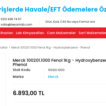
işlerde Havale/EFT Ödemelere Özel
0212 438 74 57
satis@beyanlab.com
ihazları
Lab Kimyasalları
Cam Malzemeler
Sarf Malzemeler
sallar
Merck 100201.1000 Fenol 1Kg - Hydroxybenzene - Phenol
Merck 100201.1000 Fenol 1Kg - Hydroxybenze
Phenol
Stok Kodu
100201.1000
Marka
Merck
6.893,00 TL