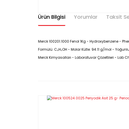
Ürün Bilgisi
Yorumlar
Taksit S
Merck 100201.1000 Fenol 1Kg - Hydroxybenzene - Phe
Formülü: C₆H₅OH - Molar Kütle: 94.11 g/mol - Yoğun
Merck Kimyasalları - Laboratuvar Çözeltileri - Lab C