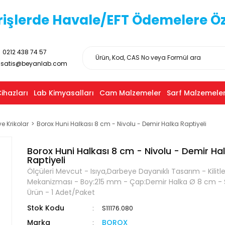
işlerde Havale/EFT Ödemelere Özel
0212 438 74 57
satis@beyanlab.com
ihazları
Lab Kimyasalları
Cam Malzemeler
Sarf Malzemeler
e Krikolar
Borox Huni Halkası 8 cm - Nivolu - Demir Halka Raptiyeli
Borox Huni Halkası 8 cm - Nivolu - Demir Ha
Raptiyeli
Ölçüleri Mevcut - Isıya,Darbeye Dayanıklı Tasarım - Kilit
Mekanizması - Boy:215 mm - Çap:Demir Halka Ø 8 cm - S
Ürün - 1 Adet/Paket
Stok Kodu
S11176.080
Marka
BOROX