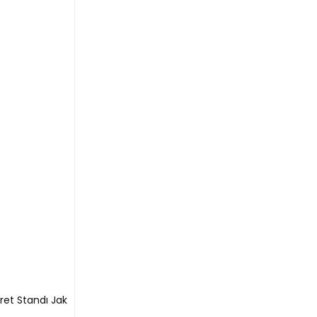
.
cuttur
et Standı Jak