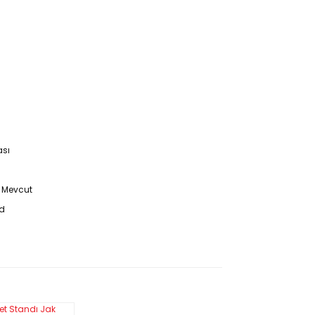
ası
i Mevcut
nd
 çelikten üretilirler.