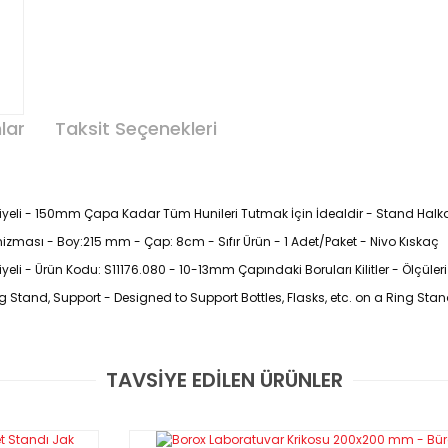
lar
Taksit Seçenekleri
tiyeli - 150mm Çapa Kadar Tüm Hunileri Tutmak İçin İdealdir - Stand Halk
nizması - Boy:215 mm - Çap: 8cm - Sıfır Ürün - 1 Adet/Paket - Nivo Kıskaç
eli - Ürün Kodu: S11176.080 - 10-13mm Çapındaki Boruları Kilitler - Ölçüler
 Stand, Support - Designed to Support Bottles, Flasks, etc. on a Ring Sta
TAVSİYE EDİLEN ÜRÜNLER
Bu ürüne ilk yorumu siz yapın!
tli şekilde tutmak için korozyona, ısıya ve darbelere dayanıklı krom kaplı
çin kullanılır.