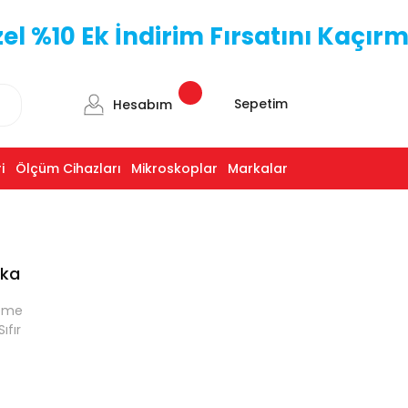
 %10 Ek İndirim Fırsatını Kaçırm
Sepetim
Hesabım
i
Ölçüm Cihazları
Mikroskoplar
Markalar
lka
leme
ıfır