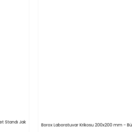
Yorum Yaz
e hızlı bir şekilde stand çubuğuna montajına olanak verir.
10 mm ile 13 mm çap aralığındaki borulara sıkıca bağlanmaya olanak verir
halkası 60 , 80, 100, 120 ve 140 mm - Tüm Ölçüleri Mev
Boy
m
185 mm
m
215 mm
cm
240 mm
cm
248 mm
cm
288 mm
et Standı Jak
Borox Laboratuvar Krikosu 200x200 mm - Bür