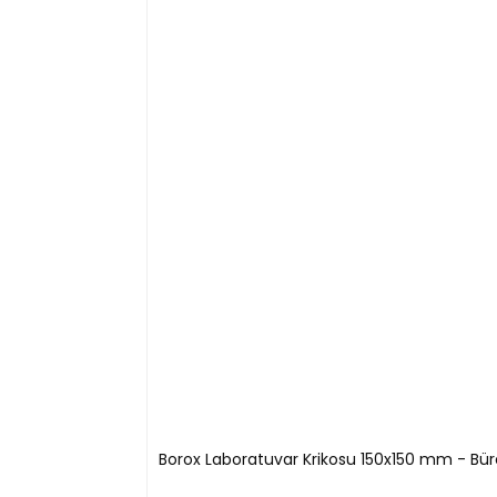
Sapa monteli nivo kıskacı, huni halkasının kolay v
Kilitleme mekanizması içindeki konik adaptörler 
Huni 
Teknik Özellikleri:
Kod
Çap
S11176.060
Demir Halka Ø 6 c
S11176.080
Demir Halka Ø 8 c
S11176.100
Demir Halka Ø 10 
S11176.120
Demir Halka Ø 12 
S11176.140
Demir Halka Ø 14 
Borox Laboratuvar Krikosu 150x150 mm - Bür