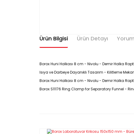
Ürün Bilgisi
Ürün Detayı
Yorum
Borox Huni Halkası 8 cm - Nivolu - Demir Halka Rap
Isıya ve Darbeye Dayanıklı Tasarım - Kilitleme Meka
Borox Huni Halkası 8 cm - Nivolu - Demir Halka Raptiy
Borox S11176 Ring Clamp for Separatory Funnel - Ring
Ürün
Kodu : S11176
Özellikleri
150 mm çapa kadar her cins huniyi maksimum emniye
Cam balonlarını deney düzeneklerinde dik tutmak i