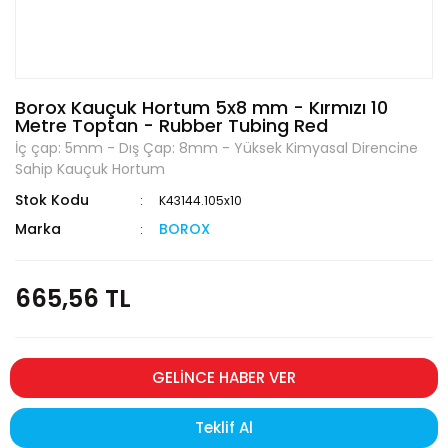
Borox Kauçuk Hortum 5x8 mm - Kırmızı 10
Metre Toptan - Rubber Tubing Red
İç çap: 5mm - Dış Çap: 8mm - Yüksek Kimyasal Direncine
Sahip Kauçuk Hortum
Stok Kodu
K43144.105x10
Marka
BOROX
665,56 TL
GELİNCE HABER VER
Teklif Al