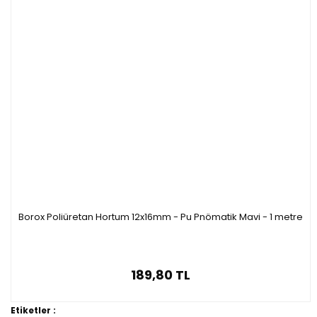
Borox Poliüretan Hortum 12x16mm - Pu Pnömatik Mavi - 1 metre
189,80 TL
Etiketler :