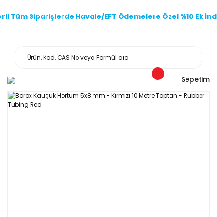
li Tüm Siparişlerde Havale/EFT Ödemelere Özel %10 Ek İndi
Sepetim