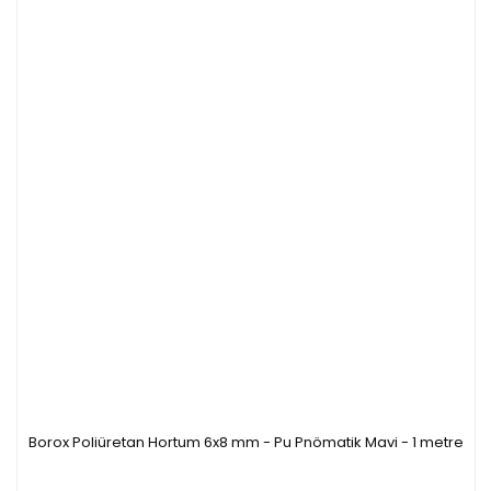
K43144.610
10x22 mm
5mm
Borox Poliüretan Hortum 6x8 mm - Pu Pnömatik Mavi - 1 metre