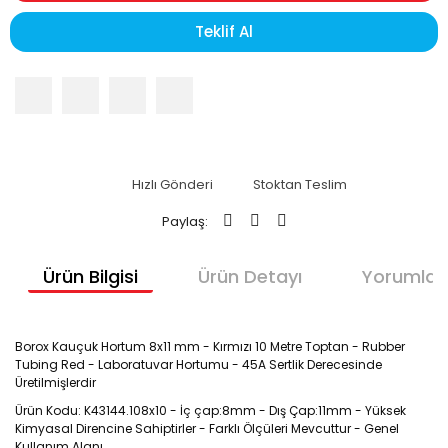
Teklif Al
Hızlı Gönderi
Stoktan Teslim
Paylaş:
Ürün Bilgisi
Ürün Detayı
Yorumlar
Borox Kauçuk Hortum 8x11 mm - Kırmızı 10 Metre Toptan - Rubber
Tubing Red - Laboratuvar Hortumu - 45A Sertlik Derecesinde
Üretilmişlerdir
Ürün Kodu: K43144.108x10 - İç çap:8mm - Dış Çap:11mm - Yüksek
Kimyasal Direncine Sahiptirler - Farklı Ölçüleri Mevcuttur - Genel
Kullanım Alanı