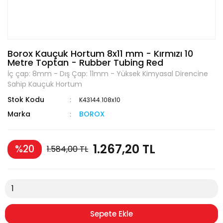
Borox Kauçuk Hortum 8x11 mm - Kırmızı 10
Metre Toptan - Rubber Tubing Red
İç çap: 8mm - Dış Çap: 11mm - Yüksek Kimyasal Direncine
Sahip Kauçuk Hortum
Stok Kodu
K43144.108x10
Marka
BOROX
1.267,20 TL
%20
1.584,00 TL
Sepete Ekle