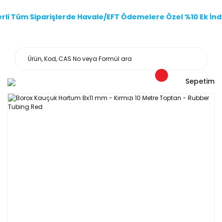
li Tüm Siparişlerde Havale/EFT Ödemelere Özel %10 Ek İndi
Sepetim