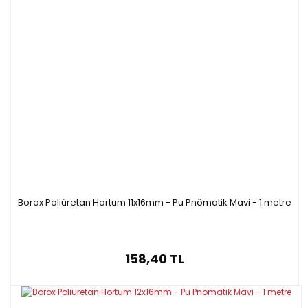
Borox Poliüretan Hortum 11x16mm - Pu Pnömatik Mavi - 1 metre
158,40 TL