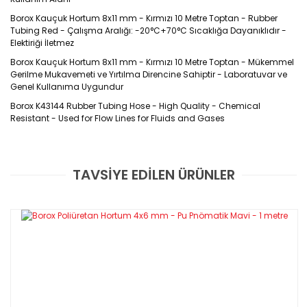
Borox Kauçuk Hortum 8x11 mm - Kırmızı 10 Metre Toptan - Rubber
Tubing Red - Çalışma Aralığı: -20°C+70°C Sıcaklığa Dayanıklıdır -
Elektiriği İletmez
Borox Kauçuk Hortum 8x11 mm - Kırmızı 10 Metre Toptan - Mükemmel
Gerilme Mukavemeti ve Yırtılma Direncine Sahiptir - Laboratuvar ve
Genel Kullanıma Uygundur
Borox K43144 Rubber Tubing Hose
- High Quality - Chemical
Resistant -
Used for Flow Lines for Fluids and Gases
Borox
Doğal Kauçuk Hortumlar; katıların, sıvıların ve gazların
güvenli aktarımına uygun, yüksek kaliteli bir üründür. Mükemmel
TAVSİYE EDİLEN ÜRÜNLER
esnekliğinin yanı sıra, ürünün elektriği iletmemesini veya
Bu ürüne ilk yorumu siz yapın!
aktarmamasını sağlar bu da son derece hassas uygulamalarda en
doğru seçenek olmasının sebebidir. Okullar ve laboratuvarlar, gazı
ve seyreltilmiş asitleri güvenli bir şekilde aktarmak için genellikle
kauçuk hortum kullanır. Bunun nedeni mükemmel gerilme
Yorum Yaz
mukavemeti ve yırtılma direncine de sahip olmasıdır. Bu doğal
kauçuk boru, hassas malzemelerin yanı
sıra,
hem iç hem de dış
mekan uygulamalarında çok amaçlı bir hortum sistemi olarak da
mükemmel bir şekilde işlev görür.
Özellikleri :
Yüksek kaliteli doğal kauçuktan üretilmişlerdir