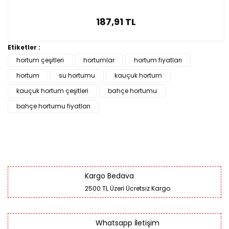
187,91 TL
Etiketler :
hortum çeşitleri
hortumlar
hortum fiyatları
hortum
su hortumu
kauçuk hortum
kauçuk hortum çeşitleri
bahçe hortumu
bahçe hortumu fiyatları
Kargo Bedava
2500 TL Üzeri Ücretsiz Kargo
Whatsapp İletişim