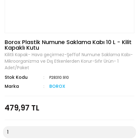
Borox Plastik Numune Saklama Kabı 10 L - Kilit
Kapaklı Kutu
Kilitli Kapak- Hava geçirmez-Şeffaf Numune Saklama Kabı-
Mikroorganizma ve Dış Etkenlerden Korur-Sıfır Ürün- 1
Adet/Paket
Stok Kodu
P28310.910
Marka
BOROX
479,97 TL