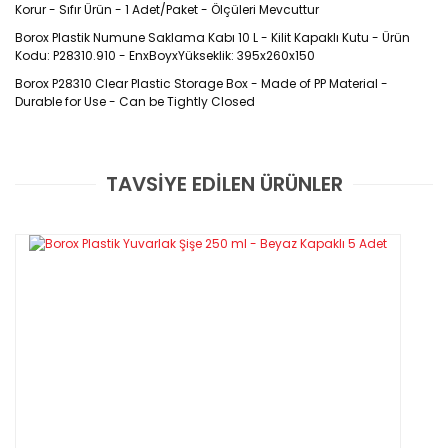
Korur - Sıfır Ürün - 1 Adet/Paket - Ölçüleri Mevcuttur
Borox Plastik Numune Saklama Kabı 10 L - Kilit Kapaklı Kutu - Ürün
Kodu: P28310.910 - EnxBoyxYükseklik: 395x260x150
Borox P28310 Clear Plastic Storage Box - Made of PP Material -
Durable for Use - Can be Tightly Closed
Özellikleri
TAVSİYE EDİLEN ÜRÜNLER
Bu ürüne ilk yorumu siz yapın!
-Laboratuvar veya üretim alanlarınızda numune saklamak
amacıyla kullanabilirsiniz
-Şeffaf rengi sayesinde kap üzerine istediğiniz gibi not alabilir
Yorum Yaz
veya etiket yapıştırabilirsiniz.
-Tarım, gıda, deterjan, kimya gibi istediğiniz tüm alanlarda
kullanılmaya uygundur.
-BPA FREE özelliğine sahip olup bulaşık makinasında yıkanabilir
özelliktedir.
-Kapak kısmında yer alan kulp detayı, numunenin istenilen yere
rahatça taşınmasını sağlar.
-750 ml, 1 LT, 1.5LT, 3 LT, 5 LT, 7.5 LT, 10 LT ve 13 LT ölçüleri
mevcuttur.