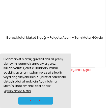
Borox Metal Maket Bıçağı - Falçata Ayarlı - Tam Metal Gövde
85,33 TL
Blabmarket olarak, güvenilir bir alışveriş
deneyimi sunmak amacıyla çerez
kullanıyoruz. Çerez kullanımını kabul
edebilir, ayarlarınızdan çerezleri silebilir
veya engelleyebilirsiniz. Çerezler hakkında
detaylı bilgi almak için Aydınlatma
Metni'ni incelemenizi rica ederiz.
Aydınlatma Metni
WHATSAPP İLETİŞİM
Kabul Et