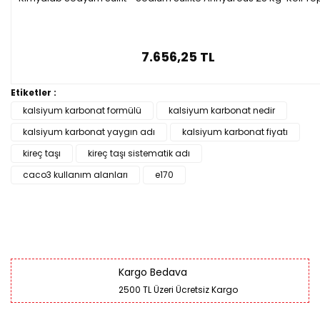
7.656,25 TL
Etiketler :
kalsiyum karbonat formülü
kalsiyum karbonat nedir
kalsiyum karbonat yaygın adı
kalsiyum karbonat fiyatı
kireç taşı
kireç taşı sistematik adı
caco3 kullanım alanları
e170
Kargo Bedava
2500 TL Üzeri Ücretsiz Kargo