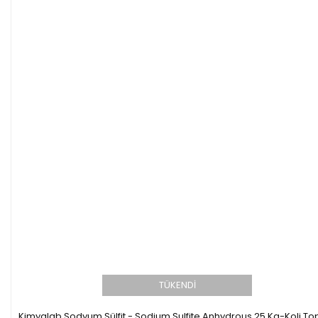
TÜKENDİ
Kimyalab Sodyum Sülfit - Sodium Sulfite Anhydrous 25 Kg-Koli To