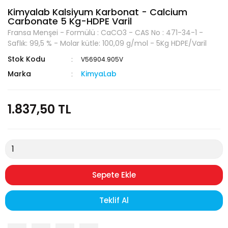
Kimyalab Kalsiyum Karbonat - Calcium
Carbonate 5 Kg-HDPE Varil
Fransa Menşei - Formülü : CaCO3 - CAS No : 471-34-1 -
Saflık: 99,5 % - Molar kütle: 100,09 g/mol - 5Kg HDPE/Varil
Stok Kodu
V56904.905V
Marka
KimyaLab
1.837,50 TL
Sepete Ekle
Teklif Al