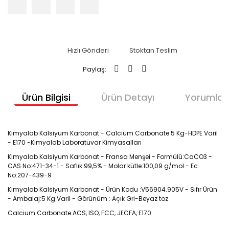
Hızlı Gönderi
Stoktan Teslim
Paylaş:
Ürün Bilgisi
Ürün Detayı
Yorumlar
Kimyalab Kalsiyum Karbonat - Calcium Carbonate 5 Kg-HDPE Varil 
- E170 -Kimyalab Laboratuvar Kimyasalları
Kimyalab Kalsiyum Karbonat - Fransa Menşei - Formülü:CaCO3 - 
CAS No:471-34-1 - Saflık:99,5% - Molar kütle:100,09 g/mol - Ec 
No:207-439-9
Kimyalab Kalsiyum Karbonat - Ürün Kodu :V56904.905V - Sıfır Ürün 
- Ambalaj:5 Kg Varil - Görünüm : Açık Gri-Beyaz toz
Calcium Carbonate ACS, ISO, FCC, JECFA, E170