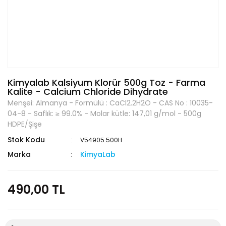
Kimyalab Kalsiyum Klorür 500g Toz - Farma
Kalite - Calcium Chloride Dihydrate
Menşei: Almanya - Formülü : CaCl2.2H2O - CAS No : 10035-
04-8 - Saflık: ≥ 99.0% - Molar kütle: 147,01 g/mol - 500g
HDPE/Şişe
Stok Kodu
V54905.500H
Marka
KimyaLab
490,00 TL