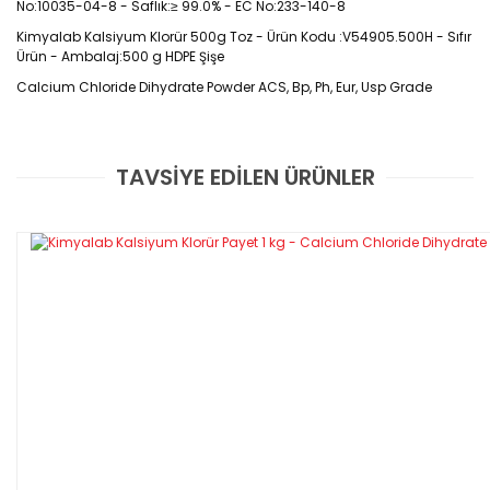
No:10035-04-8 - Saflık:≥ 99.0% - EC No:233-140-8
Kimyalab Kalsiyum Klorür 500g Toz - Ürün Kodu :V54905.500H - Sıfır 
Ürün - Ambalaj:500 g HDPE Şişe
Calcium Chloride Dihydrate Powder ACS, Bp, Ph, Eur, Usp Grade
CAS No : 10035-04-8
TAVSİYE EDİLEN ÜRÜNLER
Bu ürüne ilk yorumu siz yapın!
500g HDPE / Şişe
Yorum Yaz
Özellikleri
·
Saflık:
≥ 99.0%
·
Formülü : CaCl2.2H2O
·
Molar kütle: 147,01 g/mol