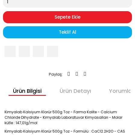
Sepete Ekle
Teklif Al
Paylaş:
Ürün Bilgisi
Ürün Detayı
Yorumlar
Kimyalab Kalsiyum Klorür 500g Toz - Farma Kalite - Calcium 
Chloride Dihydrate - Kimyalab Laboratuvar Kimyasalları - Molar 
kütle : 147,01g/mol
Kimyalab Kalsiyum Klorür 500g Toz - Formülü : CaCl2.2H2O - CAS 