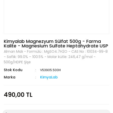
Kimyalab Magnezyum Sülfat 500g - Farma
Kalite - Magnesium Sulfate Heptahydrate USP
Alman Malı - Formülü : MgSO4.7H2O - CAS No : 10034-99-8
- Saflık: 99.0% – 100.5% - Molar kütle: 246,47 g/mol -
500g/HDPE Şişe
Stok Kodu
V53905.500H
Marka
KimyaLab
490,00 TL