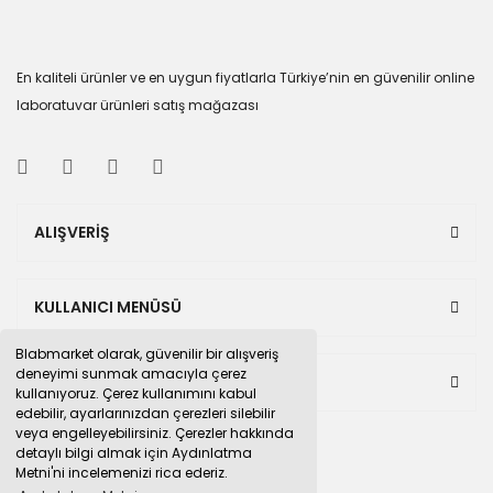
En kaliteli ürünler ve en uygun fiyatlarla Türkiye’nin en güvenilir online
laboratuvar ürünleri satış mağazası
ALIŞVERİŞ
KULLANICI MENÜSÜ
Blabmarket olarak, güvenilir bir alışveriş
deneyimi sunmak amacıyla çerez
BULUNDUĞUMUZ PAZAR YERLERİ
kullanıyoruz. Çerez kullanımını kabul
edebilir, ayarlarınızdan çerezleri silebilir
veya engelleyebilirsiniz. Çerezler hakkında
detaylı bilgi almak için Aydınlatma
Metni'ni incelemenizi rica ederiz.