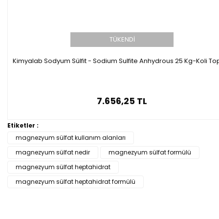
TÜKENDİ
Kimyalab Sodyum Sülfit - Sodium Sulfite Anhydrous 25 Kg-Koli To
7.656,25 TL
Etiketler :
magnezyum sülfat kullanım alanları
magnezyum sülfat nedir
magnezyum sülfat formülü
magnezyum sülfat heptahidrat
magnezyum sülfat heptahidrat formülü