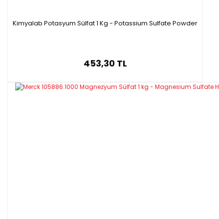
·
Molar kütle: 246,47 g/mol
Kimyalab Potasyum Sülfat 1 Kg - Potassium Sulfate Powder
Made in Germany
453,30 TL
Magnezyum Sülfat Nedir ?
Magnezyum Sülfat, magnezyum kükürt ve oksijenin
birleşmesiyle oluşan beyaz inorganik bir tuzdur. Kokusuz ve acı
bir tada sahiptir.
Nerelerde Kullanılır ;
Sabun ve deterjan üretimi
Kozmetik
Deri sektörü
Mide içi asit- baz düzenleyicisi
Sindirim iyileştirici
Tekstil ve deri endüstrisi