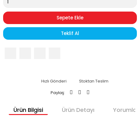
Sepete Ekle
Teklif Al
Hızlı Gönderi
Stoktan Teslim
Paylaş:
Ürün Bilgisi
Ürün Detayı
Yorumlar
Kimyalab Magnezyum Sülfat 500g - Farma Kalite - Magnesium