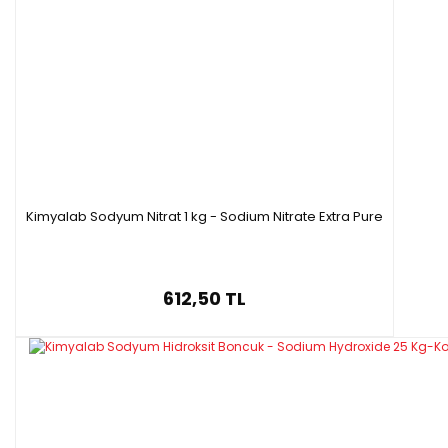
500g HDPE / Şişe
Özellikleri
Formülü
: NaNO3
CAS No
: 7631-99-4
EC No
: 231-554-3
Kimyalab Sodyum Nitrat 1 kg - Sodium Nitrate Extra Pure
Molar Kütle
: 84,99 g/mol
Saflık:
≥ 99.5%
612,50 TL
Made in Germany