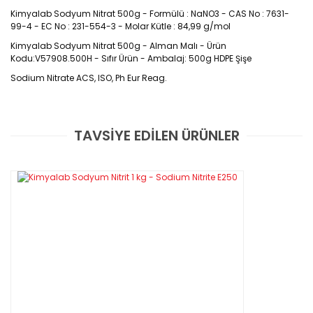
Kimyalab Sodyum Nitrat 500g - Formülü : NaNO3 - CAS No : 7631-
99-4 - EC No : 231-554-3 - Molar Kütle : 84,99 g/mol
Kimyalab Sodyum Nitrat 500g - Alman Malı - Ürün 
Kodu:V57908.500H - Sıfır Ürün - Ambalaj: 500g HDPE Şişe
Sodium Nitrate ACS, ISO, Ph Eur Reag.
CAS No : 7631-99-4
TAVSİYE EDİLEN ÜRÜNLER
Bu ürüne ilk yorumu siz yapın!
Yorum Yaz
Sodyum nitrat formülü NaNO3 olan kimyasal
bileşiktir. Güherçile'den ayırmak için Şili
güherçilesi adı da verilen bu beyaz renkli
kristal tuz, potasyum nitrata oranla suda
çok fazla çözünmektedir. Havadan nem
çeker.
Sodyum nitrat kristali, kimyasal 
formülü NaNO3 olan bir kimyasal bileşiğin 