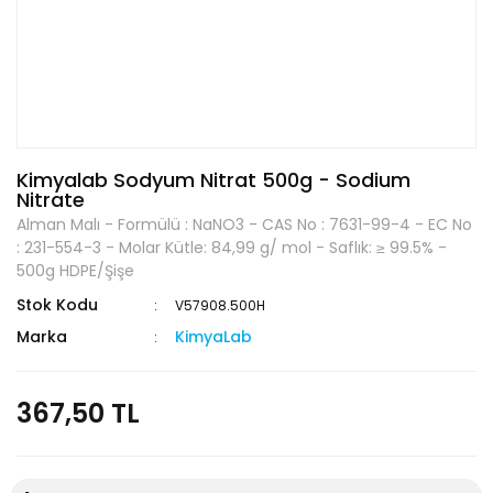
Kimyalab Sodyum Nitrat 500g - Sodium
Nitrate
Alman Malı - Formülü : NaNO3 - CAS No : 7631-99-4 - EC No
: 231-554-3 - Molar Kütle: 84,99 g/ mol - Saflık: ≥ 99.5% -
500g HDPE/Şişe
Stok Kodu
V57908.500H
Marka
KimyaLab
367,50 TL