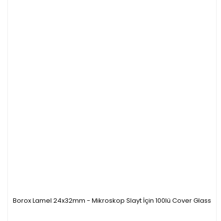
Borox Lamel 24x32mm - Mikroskop Slayt İçin 100lü Cover Glass