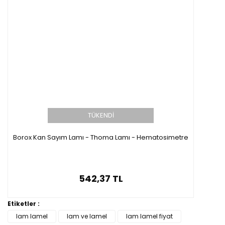
TÜKENDİ
Borox Kan Sayım Lamı - Thoma Lamı - Hematosimetre
542,37 TL
Etiketler :
lam lamel
lam ve lamel
lam lamel fiyat