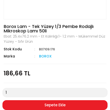
Borox Lam - Tek Yüzey 1/3 Pembe Rodajlı
Mikroskop Lamı 50li
Ebat: 25.4x76.2 mm - Et Kalınlığı:1– 1.2 mm - Mükemmel Düz
Yüzey - Sıfır Ürün
Stok Kodu
B07109.176
Marka
BOROX
186,66 TL
Sepete Ekle