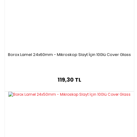
B07109.276
Turuncu
25.4 x 76.2
1.2
B07109.176
Pembe
25.4 x 76.2
1.2
Borox Lamel 24x60mm - Mikroskop Slayt İçin 100lü Cover Glass
119,30 TL