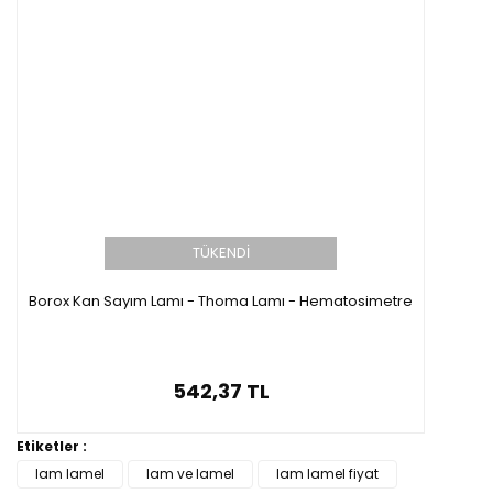
TÜKENDİ
Borox Kan Sayım Lamı - Thoma Lamı - Hematosimetre
542,37 TL
Etiketler :
lam lamel
lam ve lamel
lam lamel fiyat