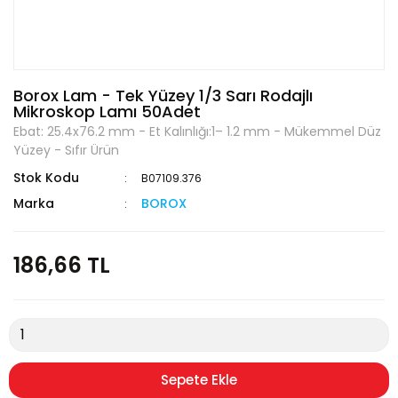
Borox Lam - Tek Yüzey 1/3 Sarı Rodajlı
Mikroskop Lamı 50Adet
Ebat: 25.4x76.2 mm - Et Kalınlığı:1– 1.2 mm - Mükemmel Düz
Yüzey - Sıfır Ürün
Stok Kodu
B07109.376
Marka
BOROX
186,66 TL
Sepete Ekle