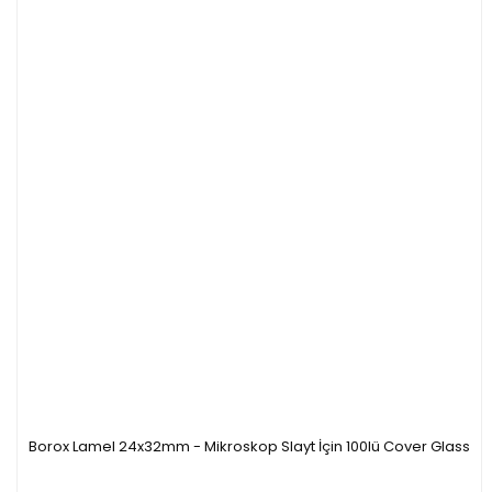
Borox Lamel 24x32mm - Mikroskop Slayt İçin 100lü Cover Glass