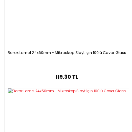
B07109.276
Turuncu
25.4 x 76.2
1.2
B07109.176
Pembe
25.4 x 76.2
1.2
Borox Lamel 24x60mm - Mikroskop Slayt İçin 100lü Cover Glass
119,30 TL