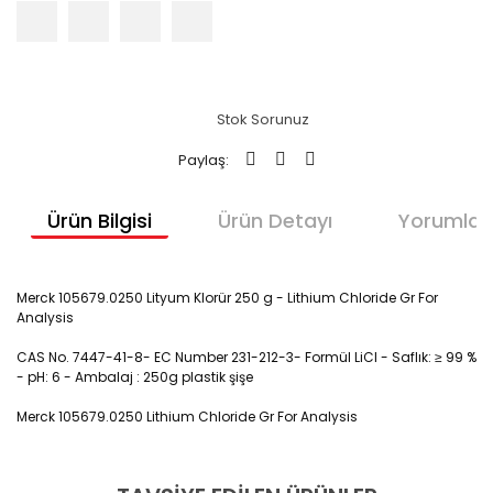
Stok Sorunuz
Paylaş:
Ürün Bilgisi
Ürün Detayı
Yorumlar
Merck 105679.0250 Lityum Klorür 250 g - Lithium Chloride Gr For
Analysis
CAS No. 7447-41-8- EC Number 231-212-3- Formül LiCl - Saflık:
≥ 99 %
- pH:
6 -
Ambalaj :
250g
plastik şişe
Merck 105679.0250 Lithium Chloride Gr For Analysis
Lityum Klorür 250 g- Lithium Chloride Gr For