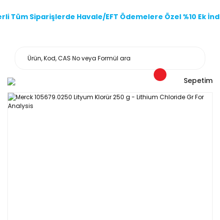
li Tüm Siparişlerde Havale/EFT Ödemelere Özel %10 Ek İndi
Sepetim