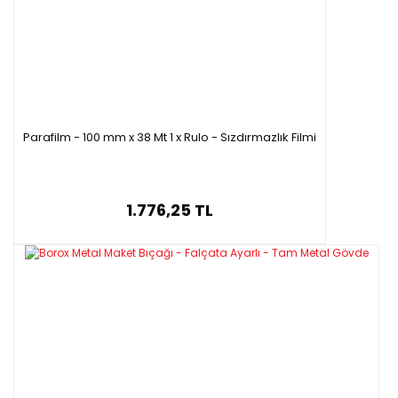
Ürün Kodu
Paket İçeriği
D28238.018
1 adet
D28237.018x10
10adet/paket
Özellikleri
Parafilm - 100 mm x 38 Mt 1 x Rulo - Sızdırmazlık Filmi
·
Tam metal gövdeye sahip gri renkte maket bıçağı
·
Ayarlanmalı bıçak boyu,
·
Yüksek kaliteli karbon alaşımlı çelikten üretilmiştir.
1.776,25 TL
·
İnşaat ve endüstriyel uygulamalar için idealdir.
·
Hassas kesimler için tasarlanmıştır.
·
Yedek bıçak uçları güvenli plastik kutu içerisinde
gönderilmektedir
·
Daha temiz bir kesim için ince öğütülmüş kesme kenarları
Teknik Özellikleri
Ürün Kodu
Uç(mm)
En*Boy (mm)
D28238.018
18
3.5 * 16