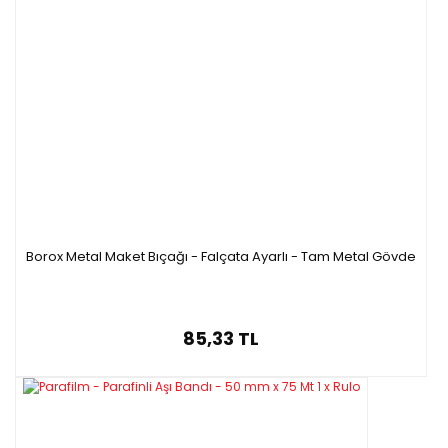
D28237.018x10
0.50
18 * 100
Borox Metal Maket Bıçağı - Falçata Ayarlı - Tam Metal Gövde
85,33 TL