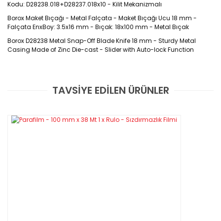
Kodu: D28238.018+D28237.018x10 - Kilit Mekanizmalı
Borox Maket Bıçağı - Metal Falçata - Maket Bıçağı Ucu 18 mm -
Falçata EnxBoy: 3.5x16 mm - Bıçak: 18x100 mm - Metal Bıçak
Borox D28238 Metal Snap-Off Blade Knife 18 mm - Sturdy Metal
Casing Made of Zinc Die-cast -
Slider with Auto-lock Function
Maket Bıçağı makas ile kesemediğiniz, daha
TAVSİYE EDİLEN ÜRÜNLER
küçük hareketlerle işlem yapabilmek için
Bu ürüne ilk yorumu siz yapın!
kullanılan bir üründür. Mukavva karton gibi
ürünleri rahatlıkla kesebilirsiniz. Maket
Yorum Yaz
Bıçaklarının bıçak kısımları zamanla yıpranır
veya kırılır bu nedenle maket bıçağı yedeği
bulundurmanız her zaman daha iyi olacaktır.
Maket Bıçağı Yedeği ürünü dayanaklı
malzemeden yapılmıştır uzun süre
kullanabilirsiniz.
Paket İçeriği: