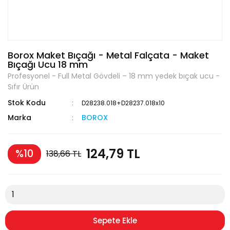
Borox Maket Bıçağı - Metal Falçata - Maket
Bıçağı Ucu 18 mm
Profesyonel - Full Metal Gövdeli – 18 mm yedek bıçak ucu -
Sıfır Ürün
Stok Kodu
D28238.018+D28237.018x10
Marka
BOROX
124,79 TL
%10
138,66 TL
Sepete Ekle