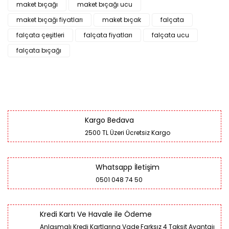
maket bıçağı
maket bıçağı ucu
maket bıçağı fiyatları
maket bıçak
falçata
falçata çeşitleri
falçata fiyatları
falçata ucu
falçata bıçağı
Kargo Bedava
2500 TL Üzeri Ücretsiz Kargo
Whatsapp İletişim
0501 048 74 50
Kredi Kartı Ve Havale ile Ödeme
Anlaşmalı Kredi Kartlarına Vade Farksız 4 Taksit Avantajı