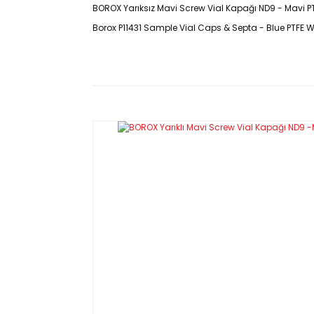
BOROX Yarıksız Mavi Screw Vial Kapağı ND9 - Mavi PT
Borox P11431 Sample Vial Caps & Septa - Blue PTFE W
ÜRÜN ÖZELLİKLERİ
- PTFE / Silikon olma sebebi
;
PTFE, nitrik as
numune/örneği korur. Silikon iyi bir sıkıştır
sonuçlar alınmasını sağlar.
- Paket içerisinde 100 adet mevcuttur.
KOD
ÜRÜN ÖZELLİK
P11430.082
8 mm – Siyah -
Yarıksız
P11431.192
9 mm – Mavi - K
P11432.092
9 mm – Mavi - B
P11433.112
11 mm – Gümüş 
Yarıksız