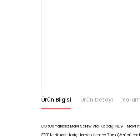
Ürün Bilgisi
Ürün Detayı
Yorum
BOROX Yarıksız Mavi Screw Vial Kapağı ND9 - Mavi PT
PTFE Nitrik Asit Hariç Hemen Hemen Tüm Çözücülere K