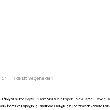
lar
Taksit Seçenekleri
FE/Beyaz Silikon Septa - 9 mm Vialler İçin Kapak - Mavi Septa - Beyaz Sil
arşı İnerttir ve Kapağın İç Tarafında Olduğu İçin Kontaminasyonlara Karşı