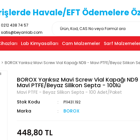
işlerde Havale/EFT Ödemelere Özel
0212 438 74 57
satis@beyanlab.com
ihazları
Lab Kimyasalları
Cam Malzemeler
Sarf Malzemeler
BOROX Yarıksız Mavi Screw Vial Kapağı ND9 - Mavi PTFE/Beyaz Silikon Se
BOROX Yarıksız Mavi Screw Vial Kapağı ND9
Mavi PTFE/Beyaz Silikon Septa - 100lü
Mavi PTFE - Beyaz Silikon Septa - 100 Adet/Paket
Stok Kodu
P11431.192
Marka
BOROX
448,80 TL