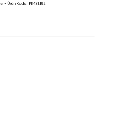
r - Ürün Kodu: P11431.192
rafında olduğu için kontaminasyonlara karşı
e çözücü buharlaşmasını engeller ve daha doğru