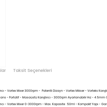
lar
Taksit Seçenekleri
 - Vortex Mixer 3000rpm - Patentli Dizayn - Vortex Mikser - Vorteks Karıştır
ns - Portatif - Masaüstü Karıştırıcı - 3000rpm Ayarlanabilir Hız - 4.5mm 
cı - Vortex Mixer 0-3000rpm - Max. Kapasite : 50ml - Kompakt Yapı - Garant