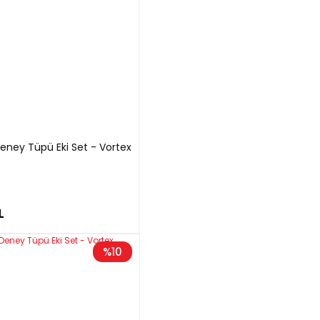
eney Tüpü Eki Set - Vortex
L
%10