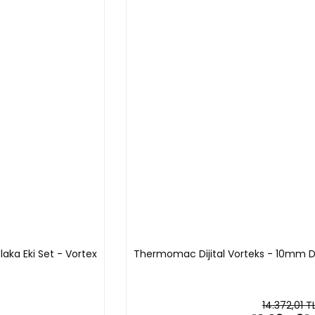
laka Eki Set - Vortex
Thermomac Dijital Vorteks - 10mm D
14.372,01 T