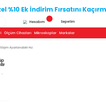
 %10 Ek İndirim Fırsatını Kaçırm
Sepetim
Hesabım
i
Ölçüm Cihazları
Mikroskoplar
Markalar
00rpm Ayarlanabilir Hız
üp
lir
 -