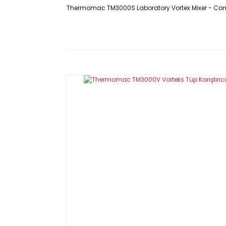
Thermomac TM3000S Laboratory Vortex Mixer - Compa
Ürün Kodu : TM3000S
Hücre kültürü ve mikrobiyoloji labo
karıştırmak veya deneysel bir numune
Özellikleri
· Küçük ayaklar ve kompakt yapı
· Dokunma işlevi
· 3000 rpm ayarlanabilir hız
· 4.5mm orbital çapı
· Patentli dizaynı, karıştırma esnasınd
· 50 ml'lik dolu kaplar 5 saniye içinde
· Paket içerisinde cihaz, güç kabl
boncuk gönderilmektedir