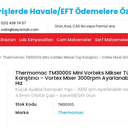
işlerde Havale/EFT Ödemelere Özel
0212 438 74 57
satis@beyanlab.com
ihazları
Lab Kimyasalları
Cam Malzemeler
Sarf Malzemeler
Thermomac TM3000S Mini Vorteks Mikser Tüp Karıştırıcı - Vortex Mixer 30
Thermomac TM3000S Mini Vorteks Mikser T
Karıştırıcı - Vortex Mixer 3000rpm Ayarlanabi
Hız
Küçük Ayaklar/Kompakt Yapı - 3000 rpm Ayarlanabilir Hız
4.5mm Orbital Çapı - Garantili/Sıfır Ürün
Stok Kodu
TM3000S
Marka
Thermomac