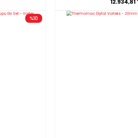
12.934,81 
%10