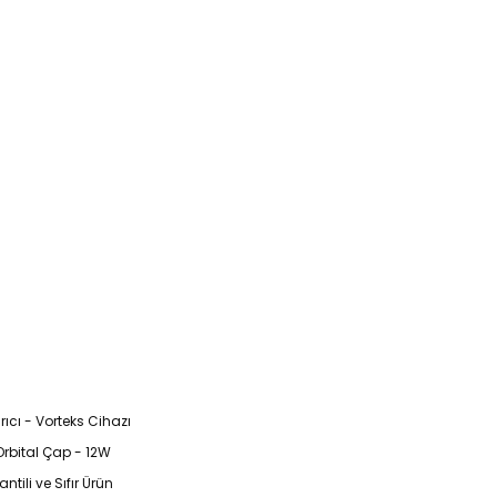
ıcı - Vorteks Cihazı
Orbital Çap - 12W
ili ve Sıfır Ürün