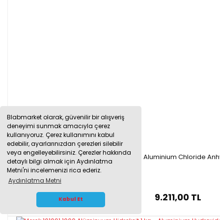
Blabmarket olarak, güvenilir bir alışveriş
deneyimi sunmak amacıyla çerez
kullanıyoruz. Çerez kullanımını kabul
edebilir, ayarlarınızdan çerezleri silebilir
veya engelleyebilirsiniz. Çerezler hakkında
Merck 801081.1000 Alüminyum Klorür 1kg - Aluminium Chloride An
detaylı bilgi almak için Aydınlatma
Metni'ni incelemenizi rica ederiz.
Aydınlatma Metni
9.211,00 TL
WHATSAPP İLETİŞİM
Kabul Et