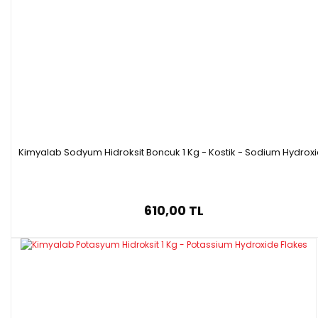
pH: 5 (1 g/l, H₂O, 20 °C)
·
Formülü :
C₈H₈N₆O₆
·
Molar kütle: 284.19 g/mol
·
Ambalaj : 25 g cam şişe
·
Kimyalab Sodyum Hidroksit Boncuk 1 Kg - Kostik - Sodium Hydrox
610,00 TL