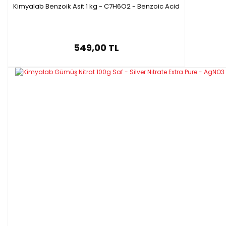
Kimyalab Benzoik Asit 1 kg - C7H6O2 - Benzoic Acid
549,00 TL