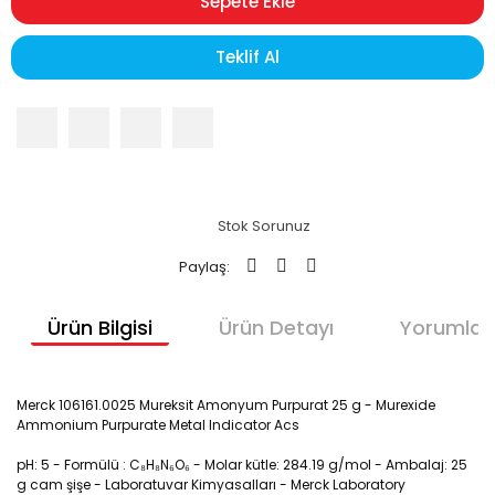
Sepete Ekle
Teklif Al
Stok Sorunuz
Paylaş:
Ürün Bilgisi
Ürün Detayı
Yorumlar
Merck 106161.0025 Mureksit Amonyum Purpurat 25 g - Murexide
Ammonium Purpurate Metal Indicator Acs
pH: 5 - Formülü : C₈H₈N₆O₆ - Molar kütle: 284.19 g/mol - Ambalaj: 25
g cam şişe - Laboratuvar Kimyasalları - Merck Laboratory