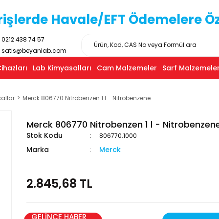
işlerde Havale/EFT Ödemelere Özel
0212 438 74 57
satis@beyanlab.com
ihazları
Lab Kimyasalları
Cam Malzemeler
Sarf Malzemeler
allar
Merck 806770 Nitrobenzen 1 l - Nitrobenzene
Merck 806770 Nitrobenzen 1 l - Nitrobenzen
Stok Kodu
806770.1000
Marka
Merck
2.845,68 TL
GELİNCE HABER