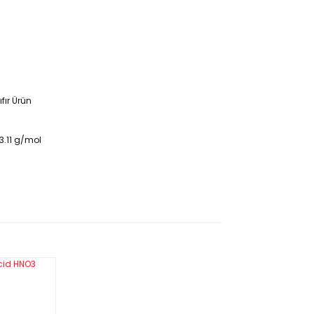
fır Ürün
3.11 g/mol