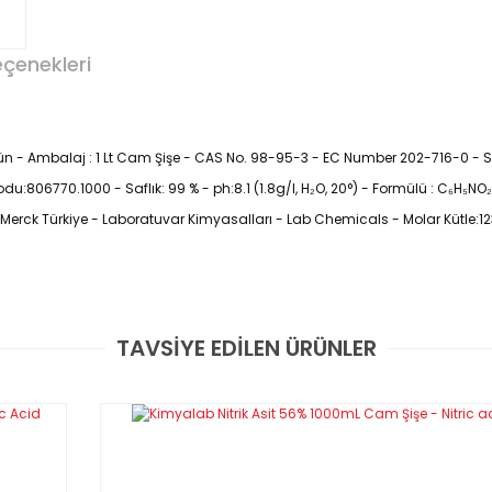
eçenekleri
Ürün - Ambalaj : 1 Lt Cam Şişe - CAS No. 98-95-3 - EC Number 202-716-0 - Sı
du:806770.1000 - Saflık: 99 % - ph:8.1 (1.8g/l, H₂O, 20°) - Formülü : C₆H₅NO₂
- Merck Türkiye - Laboratuvar Kimyasalları - Lab Chemicals - Molar Kütle:12
TAVSİYE EDİLEN ÜRÜNLER
Bu ürüne ilk yorumu siz yapın!
Yorum Yaz