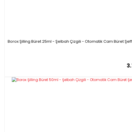
Borox Şilling Büret 25ml - Şelbah Çizgili - Otomatik Cam Büret Şeffa
3