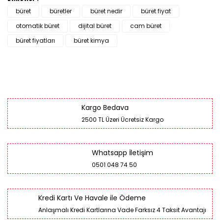
büret
büretler
büret nedir
büret fiyat
otomatik büret
dijital büret
cam büret
büret fiyatları
büret kimya
Kargo Bedava
2500 TL Üzeri Ücretsiz Kargo
Whatsapp İletişim
0501 048 74 50
Kredi Kartı Ve Havale ile Ödeme
Anlaşmalı Kredi Kartlarına Vade Farksız 4 Taksit Avantajı