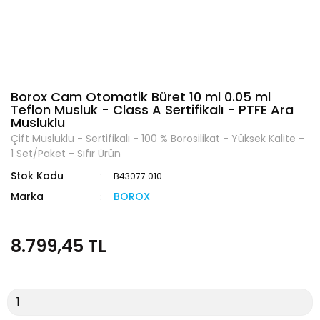
Borox Cam Otomatik Büret 10 ml 0.05 ml
Teflon Musluk - Class A Sertifikalı - PTFE Ara
Musluklu
Çift Musluklu - Sertifikalı - 100 % Borosilikat - Yüksek Kalite -
1 Set/Paket - Sıfır Ürün
Stok Kodu
B43077.010
Marka
BOROX
8.799,45 TL