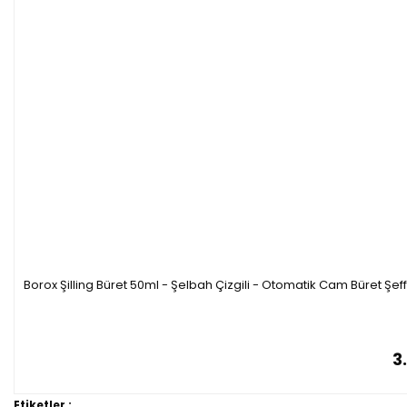
Borox Şilling Büret 50ml - Şelbah Çizgili - Otomatik Cam Büret Şeffa
3
Etiketler :