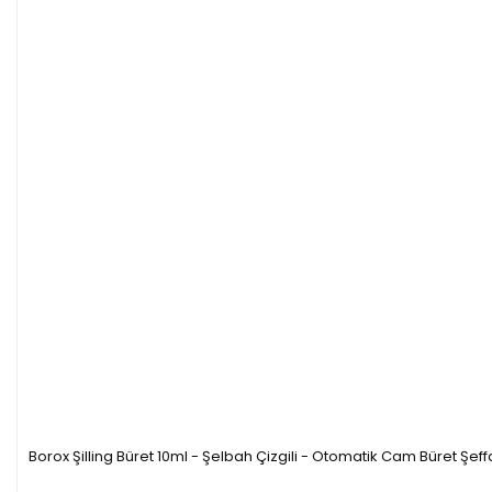
Borox Şilling Büret 10ml - Şelbah Çizgili - Otomatik Cam Büret Şeffaf