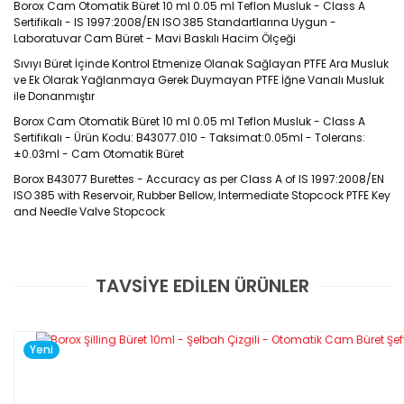
Borox Cam Otomatik Büret 10 ml 0.05 ml Teflon Musluk - Class A
Sertifikalı - IS 1997:2008/EN ISO 385 Standartlarına Uygun -
Laboratuvar Cam Büret - Mavi Baskılı Hacim Ölçeği
Sıvıyı Büret İçinde Kontrol Etmenize Olanak Sağlayan PTFE Ara Musluk
ve Ek Olarak Yağlanmaya Gerek Duymayan PTFE İğne Vanalı Musluk
ile Donanmıştır
Borox Cam Otomatik Büret 10 ml 0.05 ml Teflon Musluk - Class A
Sertifikalı - Ürün Kodu: B43077.010 - Taksimat:0.05ml - Tolerans:
±0.03ml - Cam Otomatik Büret
Borox B43077 Burettes -
Accuracy as per Class A of IS 1997:2008/EN
ISO 385 with Reservoir, Rubber Bellow, Intermediate Stopcock PTFE Key
and Needle Valve Stopcock
CAM OTOMATİK BÜRET TEKNİK
TAVSİYE EDİLEN ÜRÜNLER
ÖZELLİKLERİ
Bu ürüne ilk yorumu siz yapın!
Burettes
Automatic Zero, Accuracy as per
,
Yorum Yaz
Yeni
Class A of IS 1997:2008/EN ISO 385, with Reservoir,
Rubber Bellow, PTFE Stopcock, With Certificate
Yüksek kaliteli borosilikat camdan yapılmıştır