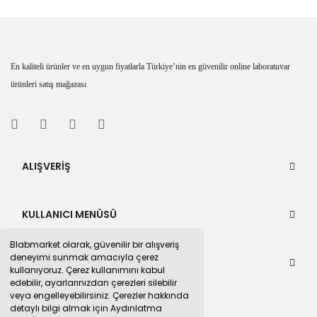
En kaliteli ürünler ve en uygun fiyatlarla Türkiye’nin en güvenilir online laboratuvar
ürünleri satış mağazası
ALIŞVERİŞ
KULLANICI MENÜSÜ
Blabmarket olarak, güvenilir bir alışveriş
deneyimi sunmak amacıyla çerez
BULUNDUĞUMUZ PAZAR YERLERİ
kullanıyoruz. Çerez kullanımını kabul
edebilir, ayarlarınızdan çerezleri silebilir
veya engelleyebilirsiniz. Çerezler hakkında
detaylı bilgi almak için Aydınlatma