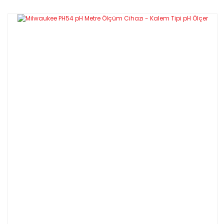
tipi test cihazlarıdır!
Yorum Yaz
Yüzme havuzlarında, akvaryumlarda ve bahçe
uygulamalarında hızlı ve doğru ölçümler için ideal
olan gıda işleme, kaplama, içme ve atık su gibi
endüstriyel ve laboratuvar uygulamalarında da
kullanılabilir.
GARANTİLİ VE FATURALI
Paket İçeriği:
MW803
Cihazın Kendisi
Mi60P
pH elektrodu (cihaza takılı)
pH 4.01 ve 7.01 kalibrasyon
M10004/M10007
çözeltilerinin 20 mL’lik
poşetleri
1413μS/cm kalibrasyon
MA9061