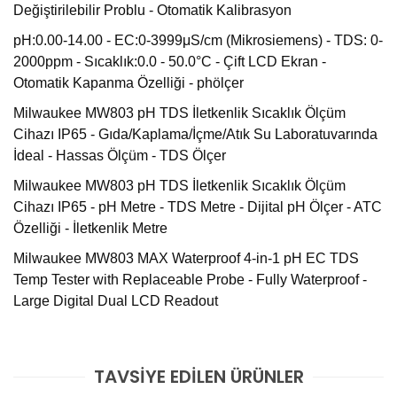
Değiştirilebilir Problu - Otomatik Kalibrasyon
pH:0.00-14.00 - EC:0-3999μS/cm (Mikrosiemens) - TDS: 0-
2000ppm - Sıcaklık:0.0 - 50.0°C - Çift LCD Ekran -
Otomatik Kapanma Özelliği - phölçer
Milwaukee MW803 pH TDS İletkenlik Sıcaklık Ölçüm
Cihazı IP65 - Gıda/Kaplama/İçme/Atık Su Laboratuvarında
İdeal - Hassas Ölçüm - TDS Ölçer
Milwaukee MW803 pH TDS İletkenlik Sıcaklık Ölçüm
Cihazı IP65 - pH Metre - TDS Metre - Dijital pH Ölçer - ATC
Özelliği - İletkenlik Metre
Milwaukee MW803 MAX Waterproof 4-in-1 pH EC TDS
Temp Tester with Replaceable Probe - Fully Waterproof -
Large Digital Dual LCD Readout
MW803, tek bir test cihazında pH/ İletkenlik / TDS /
TAVSİYE EDİLEN ÜRÜNLER
Bu ürüne ilk yorumu siz yapın!
Sıcaklık ölçümü yapan çift seviyeli LCD ekran cep