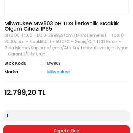
Milwaukee MW803 pH TDS İletkenlik Sıcaklık
Ölçüm Cihazı IP65
pH:0.00-14.00 - EC:0-3999μS/cm (Mikrosiemens) - TDS: 0-
2000ppm - Sıcaklık:0.0 - 50.0°C - Geniş/Çift LCD Ekran -
Gıda İşleme/Kaplama/İçme/Atık Su/ Laboratuvar için Uygun
- Garantili/Sıfır Ürün
Stok Kodu
MW803
Marka
Milwaukee
12.799,20 TL
Sepete Ekle