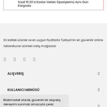
Saat 15:30’a Kadar Verilen Siparişleriniz Aynı Gün
11 mm
P24335.333
Plastik (P.S)
Yuvarlak
Kargoda
11 mm
P24338.332
Plastik (P.S)
Kare
En kaliteli ürünler ve en uygun fiyatlarla Türkiye’nin en güvenilir online
laboratuvar ürünleri satış mağazası
ALIŞVERİŞ
KULLANICI MENÜSÜ
Blabmarket olarak, güvenilir bir alışveriş
deneyimi sunmak amacıyla çerez
BULUNDUĞUMUZ PAZAR YERLERİ