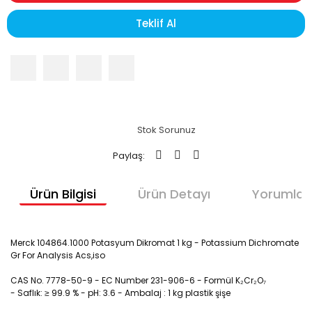
Teklif Al
Stok Sorunuz
Paylaş:
Ürün Bilgisi
Ürün Detayı
Yorumlar
Merck 104864.1000 Potasyum Dikromat 1 kg - Potassium Dichromate
Gr For Analysis Acs,iso
CAS No. 7778-50-9 - EC Number 231-906-6 - Formül K₂Cr₂O₇
- Saflık:
≥ 99.9 % - pH: 3.6 - Ambalaj :
1 kg
plastik şişe