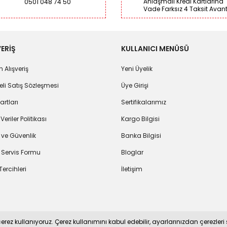
Anlaşmalı Kredi Kartlarına
0501 048 74 50
Vade Farksız 4 Taksit Avant
ERİŞ
KULLANICI MENÜSÜ
 Alışveriş
Yeni Üyelik
li Satış Sözleşmesi
Üye Girişi
artları
Sertifikalarımız
 Veriler Politikası
Kargo Bilgisi
k ve Güvenlik
Banka Bilgisi
 Servis Formu
Bloglar
Tercihleri
İletişim
 kullanıyoruz. Çerez kullanımını kabul edebilir, ayarlarınızdan çerezleri sil