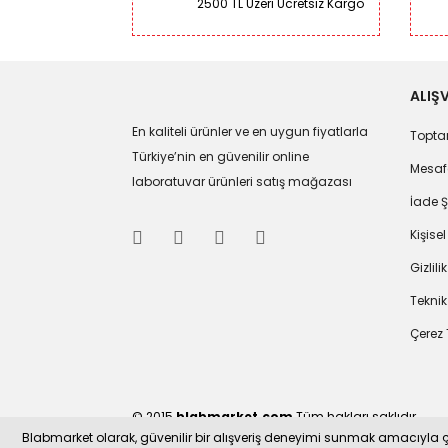
2500 TL Üzeri Ücretsiz Kargo
ALIŞV
En kaliteli ürünler ve en uygun fiyatlarla
Toptan
Türkiye’nin en güvenilir online
Mesafe
laboratuvar ürünleri satış mağazası
İade Ş
Kişisel
Gizlili
Teknik
Çerez 
© 2015
blabmarket.com
Tüm hakları saklıdır.
Blabmarket olarak, güvenilir bir alışveriş deneyimi sunmak amacıyla çerez
WHATSAPP İLETİŞİM