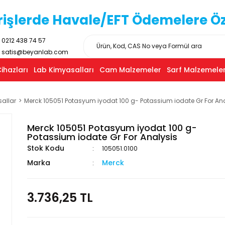
işlerde Havale/EFT Ödemelere Özel
0212 438 74 57
satis@beyanlab.com
ihazları
Lab Kimyasalları
Cam Malzemeler
Sarf Malzemeler
sallar
Merck 105051 Potasyum iyodat 100 g- Potassium iodate Gr For An
Merck 105051 Potasyum iyodat 100 g-
Potassium iodate Gr For Analysis
Stok Kodu
105051.0100
Marka
Merck
3.736,25 TL