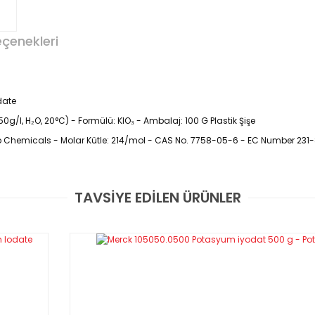
eçenekleri
date
50g/l, H₂O, 20°C) - Formülü: KIO₃ - Ambalaj: 100 G Plastik Şişe
ab Chemicals - Molar Kütle: 214/mol - CAS No. 7758-05-6 - EC Number 231
TAVSİYE EDİLEN ÜRÜNLER
Bu ürüne ilk yorumu siz yapın!
Yorum Yaz