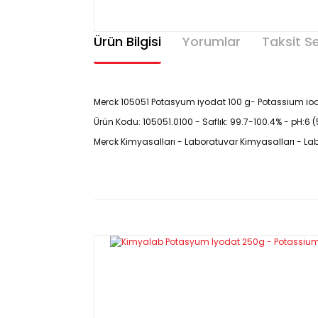
Ürün Bilgisi
Yorumlar
Taksit S
Merck 105051 Potasyum iyodat 100 g- Potassium io
Ürün Kodu: 105051.0100 - Saflık: 99.7-100.4% - pH:6 (
Merck Kimyasalları - Laboratuvar Kimyasalları - L