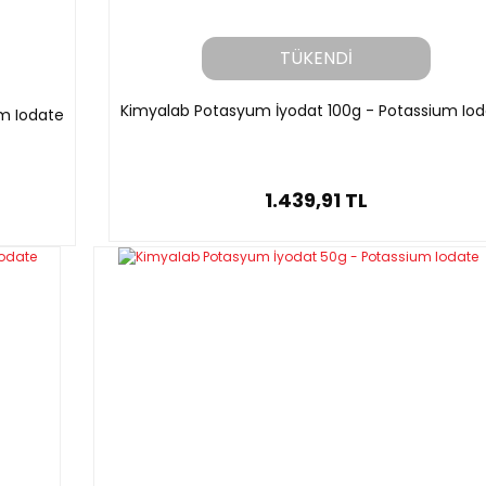
TÜKENDİ
Kimyalab Potasyum İyodat 100g - Potassium Io
m Iodate
1.439,91 TL