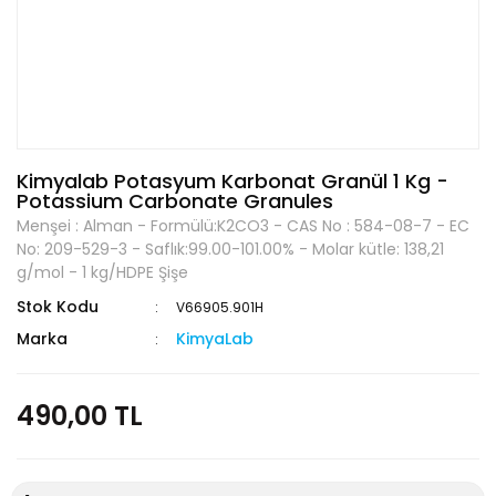
Kimyalab Potasyum Karbonat Granül 1 Kg -
Potassium Carbonate Granules
Menşei : Alman - Formülü:K2CO3 - CAS No : 584-08-7 - EC
No: 209-529-3 - Saflık:99.00-101.00% - Molar kütle: 138,21
g/mol - 1 kg/HDPE Şişe
Stok Kodu
V66905.901H
Marka
KimyaLab
490,00 TL