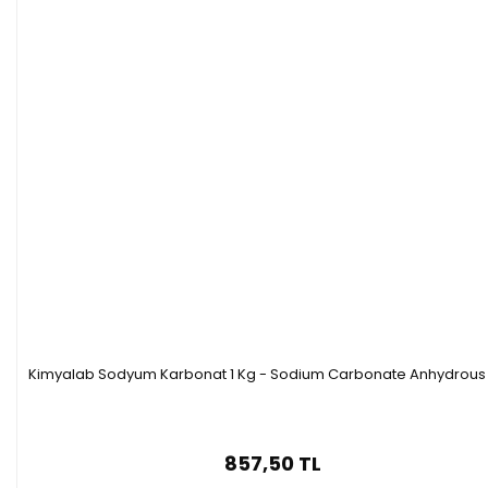
fotoğrafçılık sektöründe kullanılmaktadır. 
Yoğunlaştırılmış aerosol yangın söndürme depotasyum 
karbonattan faydanılır. Çiftlik hayvanlarının potasyum 
gereksinimlerini karşılama için bir hayvan yemi bileşeni 
olarak kullanılır. Endüstriyel olan malzemelerde, 
seramiklerde, gübreleme yapılmasında ve sırlama 
endüstriyelerinde, bakım ürünleri içerisinde, yumuşak 
sabun üretimi aşamasında, gıda sanayisinde, inorganik 
tuzların üretiminin gerçekleşme aşamasında, kimyasal 
boyaların içerisinde ve yün bitirme işlerinde kullanım 
alanı vardır. 
1 Kg HDPE / Şişe
Kimyalab Sodyum Karbonat 1 Kg - Sodium Carbonate Anhydrous
Özellikleri
857,50 TL
·
Saflık:99.00-101.00%