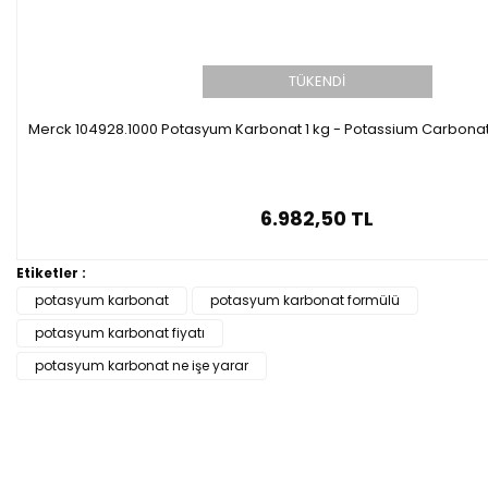
TÜKENDİ
Merck 104928.1000 Potasyum Karbonat 1 kg - Potassium Carbonate
6.982,50 TL
Etiketler :
potasyum karbonat
potasyum karbonat formülü
potasyum karbonat fiyatı
potasyum karbonat ne işe yarar