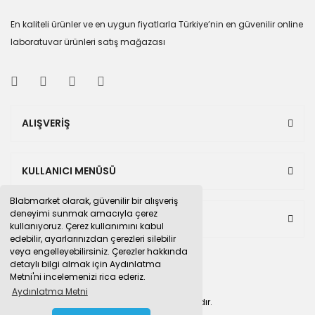
En kaliteli ürünler ve en uygun fiyatlarla Türkiye’nin en güvenilir online
laboratuvar ürünleri satış mağazası
ALIŞVERİŞ
KULLANICI MENÜSÜ
Blabmarket olarak, güvenilir bir alışveriş
deneyimi sunmak amacıyla çerez
BULUNDUĞUMUZ PAZAR YERLERİ
kullanıyoruz. Çerez kullanımını kabul
edebilir, ayarlarınızdan çerezleri silebilir
veya engelleyebilirsiniz. Çerezler hakkında
detaylı bilgi almak için Aydınlatma
Metni'ni incelemenizi rica ederiz.
Aydınlatma Metni
© 2015
blabmarket.com
Tüm hakları saklıdır.