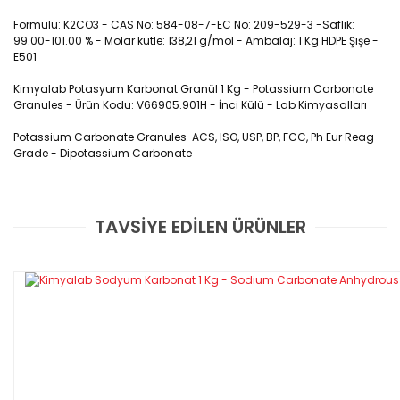
Formülü: K2CO3 - CAS No: 584-08-7-EC No: 209-529-3 -Saflık:
99.00-101.00 % - Molar kütle: 138,21 g/mol - Ambalaj: 1 Kg HDPE Şişe -
E501
Kimyalab Potasyum Karbonat Granül 1 Kg - Potassium Carbonate
Granules - Ürün Kodu: V66905.901H - İnci Külü - Lab Kimyasalları
Potassium Carbonate Granules ACS, ISO, USP, BP, FCC, Ph Eur Reag
Grade - Dipotassium Carbonate
CAS No : 584-08-7
TAVSİYE EDİLEN ÜRÜNLER
Bu ürüne ilk yorumu siz yapın!
Yorum Yaz
İnci külü olarak da adlandırılan potasyum karbonat, 
karbonik asidin dipotasyum tuzu olan bir potasyum 
tuzudur. Bir karbonat tuzu ve bir potasyum tuzudur. 
Kimyasal reaksiyonlarda bir katalizör görevi vardır. 
Seramik, cam, temizlik, kimya, gaz arıtma, parfüm, 
sabun üretimi, çini yapımı, dünya mutfakları, gübre 
üretimi, hayvansal yem üretimi, boya, kaplama 