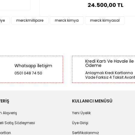
24.500,00 TL
iye
merckmillipore
merck kimya
merck kimyasal
Kredi Kartı Ve Havale ile
Ödeme
Whatsapp İletişim
Anlaşmalı Kredi Kartlarına
0501 048 74 50
Vade Farksız 4 Taksit Avant
ERİŞ
KULLANICI MENÜSÜ
 Alışveriş
Yeni Üyelik
li Satış Sözleşmesi
Üye Girişi
artları
Sertifikalarımız