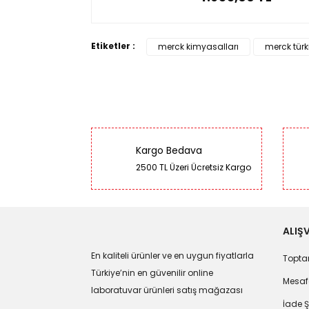
Etiketler :
merck kimyasalları
merck türk
Kargo Bedava
2500 TL Üzeri Ücretsiz Kargo
ALIŞV
En kaliteli ürünler ve en uygun fiyatlarla
Toptan
Türkiye’nin en güvenilir online
Mesafe
laboratuvar ürünleri satış mağazası
İade Ş