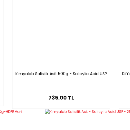
P
Kimy
Kimyalab Salisilik Asit 500g - Salicylic Acid USP
735,00 TL