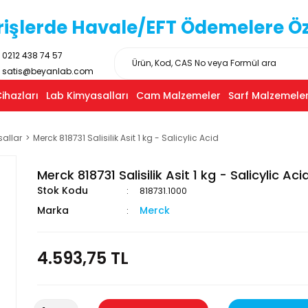
işlerde Havale/EFT Ödemelere Özel
0212 438 74 57
satis@beyanlab.com
ihazları
Lab Kimyasalları
Cam Malzemeler
Sarf Malzemeler
sallar
Merck 818731 Salisilik Asit 1 kg - Salicylic Acid
Merck 818731 Salisilik Asit 1 kg - Salicylic Aci
Stok Kodu
818731.1000
Marka
Merck
4.593,75 TL