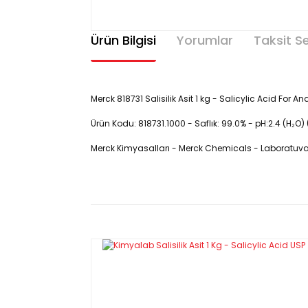
Ürün Bilgisi
Yorumlar
Taksit S
Merck 818731 Salisilik Asit 1 kg - Salicylic Acid For An
Ürün Kodu: 818731.1000 - Saflık: 99.0% - pH:2.4 (H₂O
Merck Kimyasalları - Merck Chemicals - Laboratuvar 