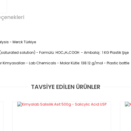
eçenekleri
alysis - Merck Türkiye
) (saturated solution) - Formülü: HOC₆H₄COOH - Ambalaj : 1 KG Plastik Şişe
Kimyasalları - Lab Chemicals - Molar Kütle: 138.12 g/mol - Plastic bottle
TAVSİYE EDİLEN ÜRÜNLER
Bu ürüne ilk yorumu siz yapın!
Yorum Yaz