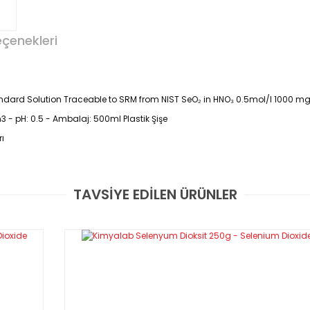
eçenekleri
ard Solution Traceable to SRM from NIST SeO₂ in HNO₃ 0.5mol/l 1000 mg/
 - pH: 0.5 - Ambalaj: 500ml Plastik Şişe
ı
TAVSİYE EDİLEN ÜRÜNLER
Bu ürüne ilk yorumu siz yapın!
Yorum Yaz