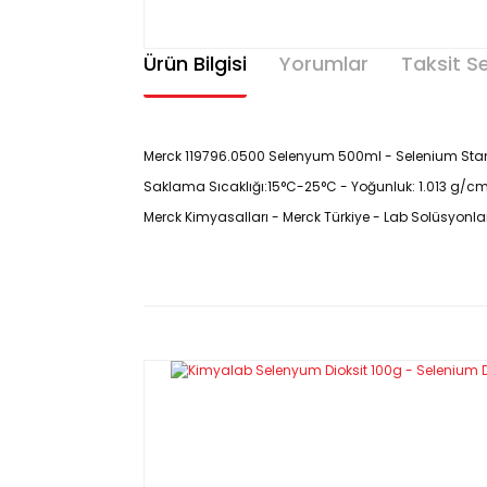
Ürün Bilgisi
Yorumlar
Taksit S
Merck 119796.0500 Selenyum 500ml - Selenium Stand
Saklama Sıcaklığı:15°C-25°C - Yoğunluk: 1.013 g/cm3
Merck Kimyasalları - Merck Türkiye - Lab Solüsyonlar