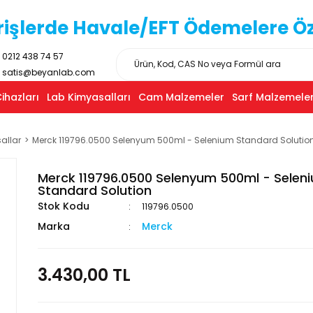
işlerde Havale/EFT Ödemelere Özel
0212 438 74 57
satis@beyanlab.com
ihazları
Lab Kimyasalları
Cam Malzemeler
Sarf Malzemeler
allar
Merck 119796.0500 Selenyum 500ml - Selenium Standard Solutio
Merck 119796.0500 Selenyum 500ml - Selen
Standard Solution
Stok Kodu
119796.0500
Marka
Merck
3.430,00 TL