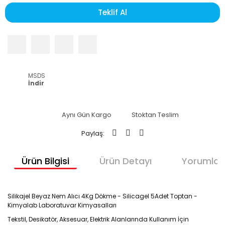
Teklif Al
MSDS
İndir
Aynı Gün Kargo
Stoktan Teslim
Paylaş:
Ürün Bilgisi
Ürün Detayı
Yorumlar
Silikajel Beyaz Nem Alıcı 4Kg Dökme - Silicagel 5Adet Toptan -
Kimyalab Laboratuvar Kimyasalları
Tekstil, Desikatör, Aksesuar, Elektrik Alanlarında Kullanım İçin