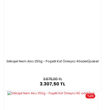
Silikajel Nem Alıcı 250g - Poşetli Küf Önleyici 40adet/paket
3.675,00 TL
3.307,50 TL
%20