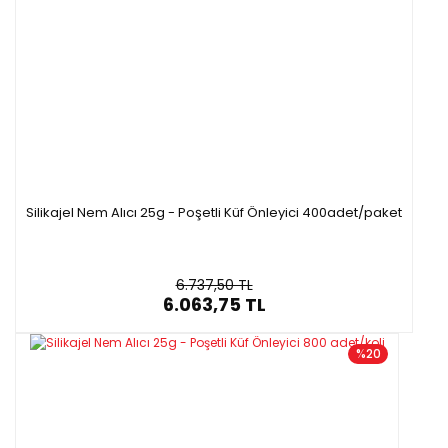
Silikajel Nem Alıcı 25g - Poşetli Küf Önleyici 400adet/paket
6.737,50 TL
6.063,75 TL
%20