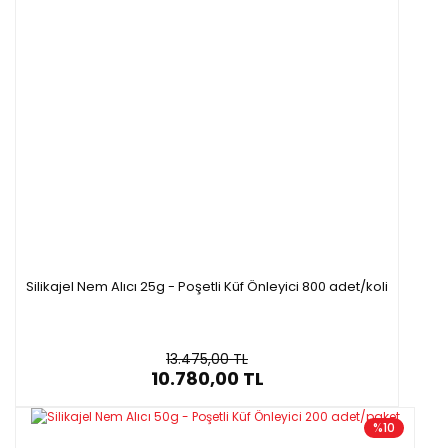
Silikajel Nem Alıcı 25g - Poşetli Küf Önleyici 800 adet/koli
13.475,00 TL
10.780,00 TL
%10