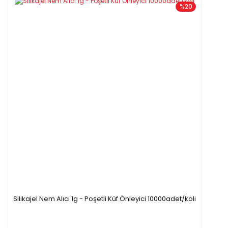
·
5 Litrelik HDPE ‘den üretilmiş bidonlarla teslim edilmektedir.
%20
Teknik Özellikleri
ÖZELLİKLER
BİRİM
DEĞER
Renk
-
Şeffaf
Beyaz
Rejenerasyon
Sıcaklığı
⁰C
125
Tane
Boyutu
mm
2-5
Net Ağırlık
gr
4000
Brüt
Ağırlık
gr
4250
Silikajel Nem Alıcı 1g - Poşetli Küf Önleyici 10000adet/koli