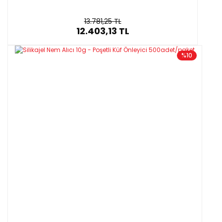
13.781,25 TL
12.403,13 TL
%10