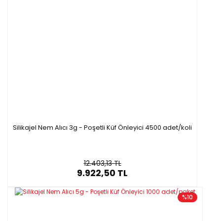
Silikajel Nem Alıcı 3g - Poşetli Küf Önleyici 4500 adet/koli
12.403,13 TL
9.922,50 TL
%10