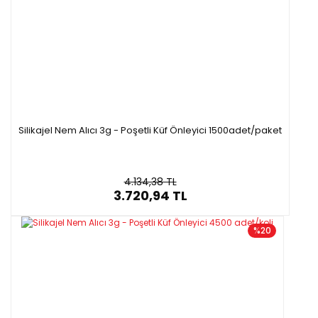
Silikajel Nem Alıcı 3g - Poşetli Küf Önleyici 1500adet/paket
4.134,38 TL
3.720,94 TL
%20