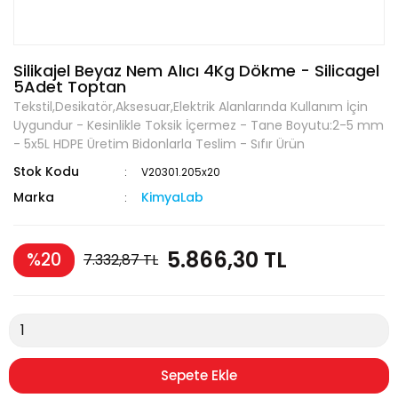
Silikajel Beyaz Nem Alıcı 4Kg Dökme - Silicagel
5Adet Toptan
Tekstil,Desikatör,Aksesuar,Elektrik Alanlarında Kullanım İçin
Uygundur - Kesinlikle Toksik İçermez - Tane Boyutu:2-5 mm
- 5x5L HDPE Üretim Bidonlarla Teslim - Sıfır Ürün
Stok Kodu
V20301.205x20
Marka
KimyaLab
5.866,30 TL
%20
7.332,87 TL
Sepete Ekle