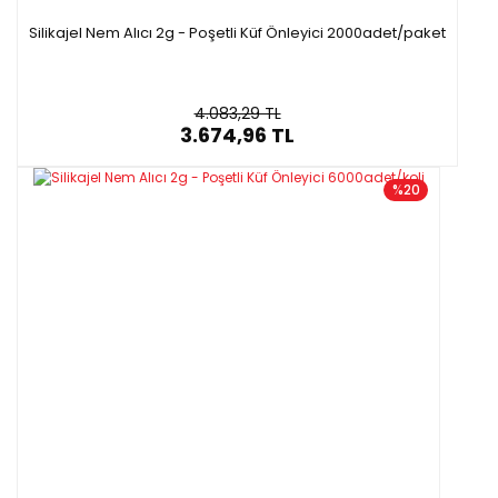
Silikajel Nem Alıcı 2g - Poşetli Küf Önleyici 2000adet/paket
4.083,29 TL
3.674,96 TL
%20