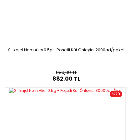
trafo ve elektronik ürünlerin korunmasında,
tank depolama alanlarında, Gıdaların ve
İlaçların korunmasında, Laboratuvarlarda (
Desikatörler, U boruları, kurutma kolonları),
Kapalı devrelerde gaz kurutmada ( kuvvet
santralleri, vb.), Terlik ayakkabı, çorap,
Silikajel Nem Alıcı 0.5g - Poşetli Küf Önleyici 2000ad/paket
gömlek, benzeri tekstil ürünlerinde ve
Rutubet istenmeyen her tür ortamda
kullanıma uygundur.
980,00 TL
882,00 TL
Özellikleri
%20
·
Silikajeller büyük özenle tasarlanmaktadır ve maksimum verimi
almak amaçlanmaktadır.
·
Yüksek rutubet adsorpsiyon yeteneği ile dünyada kullanılan en
yaygın nem alıcı üründür.
·
İnert yapısı ile hiçbir malzeme ve kimyasal ile reaksiyona
girmez, etkilenmez.