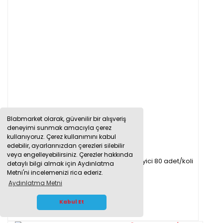
Blabmarket olarak, güvenilir bir alışveriş
deneyimi sunmak amacıyla çerez
kullanıyoruz. Çerez kullanımını kabul
edebilir, ayarlarınızdan çerezleri silebilir
veya engelleyebilirsiniz. Çerezler hakkında
Silikajel Nem Alıcı 250g - Poşetli Küf Önleyici 80 adet/koli
detaylı bilgi almak için Aydınlatma
Metni'ni incelemenizi rica ederiz.
Aydınlatma Metni
7.350,00 TL
WHATSAPP İLETİŞİM
Kabul Et
5.880,00 TL