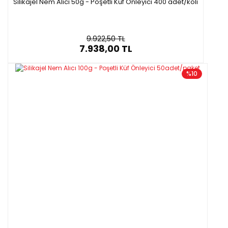
Silikajel Nem Alıcı 50g - Poşetli Küf Önleyici 400 adet/koli
9.922,50 TL
7.938,00 TL
%10