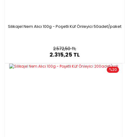
Silikajel Nem Alıcı 100g - Poşetli Küf Önleyici 50adet/paket
2.572,50 TL
2.315,25 TL
%20