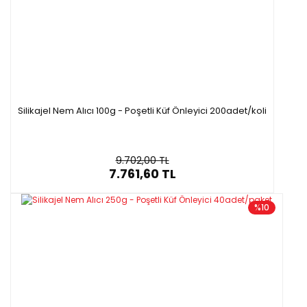
Silikajel Nem Alıcı 100g - Poşetli Küf Önleyici 200adet/koli
9.702,00 TL
7.761,60 TL
%10