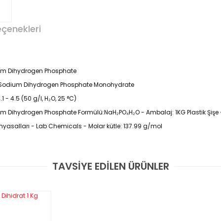
eçenekleri
ium Dihydrogen Phosphate
 - Sodium Dihydrogen Phosphate Monohydrate
1 - 4.5 (50 g/l, H₂O, 25 °C)
um Dihydrogen Phosphate Formülü:NaH₂PO₄H₂O - Ambalaj: 1KG Plastik Şiş
myasalları - Lab Chemicals - Molar kütle: 137.99 g/mol
TAVSİYE EDİLEN ÜRÜNLER
Bu ürüne ilk yorumu siz yapın!
Yorum Yaz