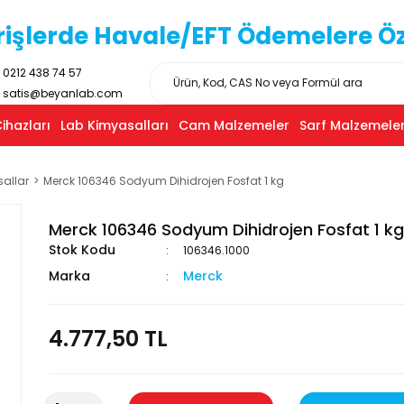
işlerde Havale/EFT Ödemelere Özel
0212 438 74 57
satis@beyanlab.com
ihazları
Lab Kimyasalları
Cam Malzemeler
Sarf Malzemeler
sallar
Merck 106346 Sodyum Dihidrojen Fosfat 1 kg
Merck 106346 Sodyum Dihidrojen Fosfat 1 kg
Stok Kodu
106346.1000
Marka
Merck
4.777,50 TL