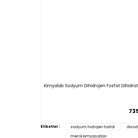
Kimyalab Sodyum Dihidrojen Fosfat Dihidra
735
Etiketler :
sodyum hidrojen fosfat
disod
merck kimyasalları