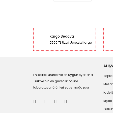
Kargo Bedava
2500 TL Üzeri Ücretsiz Kargo
ALIŞV
En kaliteli ürünler ve en uygun fiyatlarla
Toptan
Türkiye’nin en güvenilir online
Mesafe
laboratuvar ürünleri satış mağazası
İade Ş
Kişisel
Gizlili