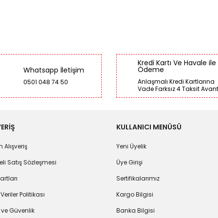
Kredi Kartı Ve Havale ile
Ödeme
Whatsapp İletişim
Anlaşmalı Kredi Kartlarına
0501 048 74 50
Vade Farksız 4 Taksit Avant
ERİŞ
KULLANICI MENÜSÜ
 Alışveriş
Yeni Üyelik
li Satış Sözleşmesi
Üye Girişi
artları
Sertifikalarımız
 Veriler Politikası
Kargo Bilgisi
k ve Güvenlik
Banka Bilgisi