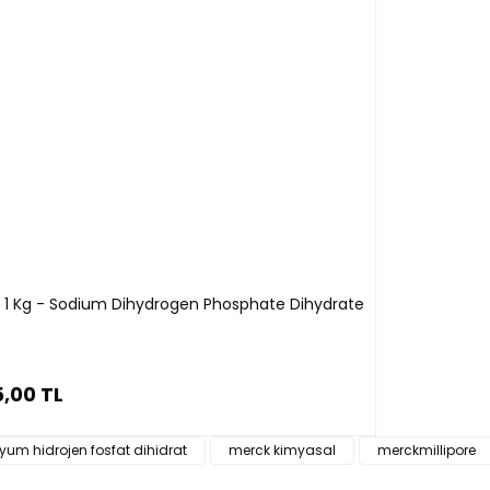
t 1 Kg - Sodium Dihydrogen Phosphate Dihydrate
,00 TL
yum hidrojen fosfat dihidrat
merck kimyasal
merckmillipore