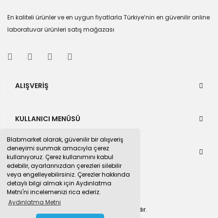
En kaliteli ürünler ve en uygun fiyatlarla Türkiye’nin en güvenilir online
laboratuvar ürünleri satış mağazası
ALIŞVERİŞ
KULLANICI MENÜSÜ
Blabmarket olarak, güvenilir bir alışveriş
deneyimi sunmak amacıyla çerez
BULUNDUĞUMUZ PAZAR YERLERİ
kullanıyoruz. Çerez kullanımını kabul
edebilir, ayarlarınızdan çerezleri silebilir
veya engelleyebilirsiniz. Çerezler hakkında
detaylı bilgi almak için Aydınlatma
Metni'ni incelemenizi rica ederiz.
Aydınlatma Metni
© 2015
blabmarket.com
Tüm hakları saklıdır.