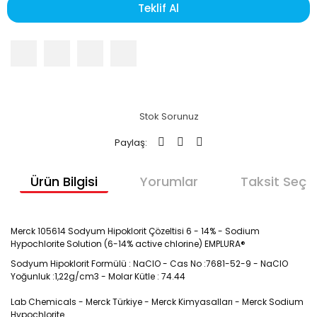
Teklif Al
Stok Sorunuz
Paylaş:
Ürün Bilgisi
Yorumlar
Taksit Seçen
Merck 105614 Sodyum Hipoklorit Çözeltisi 6 - 14% - Sodium
Hypochlorite Solution
(6-14% active chlorine) EMPLURA®
Sodyum Hipoklorit Formülü : NaClO - Cas No :7681-52-9 - NaClO
Yoğunluk :1,22g/cm3 - Molar Kütle : 74.44
Lab Chemicals - Merck Türkiye - Merck Kimyasalları - Merck Sodium
Hypochlorite