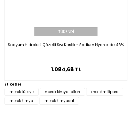
TÜKENDİ
Sodyum Hidroksit Çözelti Sıvı Kostik - Sodium Hydroxide 48%
1.084,68 TL
Etiketler :
merck türkiye
merck kimyasalları
merckmillipore
merck kimya
merck kimyasal