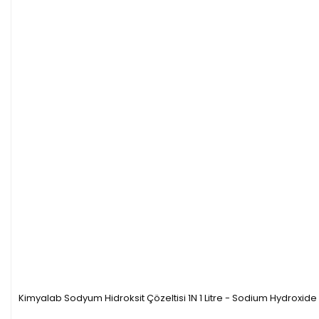
Kimyalab Sodyum Hidroksit Çözeltisi 1N 1 Litre - Sodium Hydroxid