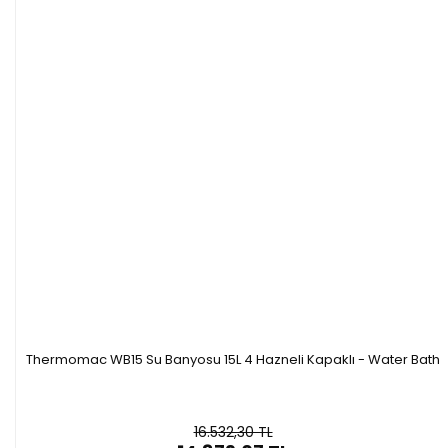
İç Ebatlar(w x d x h),mm
300 x 135 x 150
325 x 300 x 
Dış Ebatlar(w x d x h),mm
318 x 168 x 210
350 x 318 x 
Net Ağırlık(kg)
4.5
6
Güç
500W
1000W
Güç Kaynağı
200-240
Thermomac WB15 Su Banyosu 15L 4 Hazneli Kapaklı - Water Bath
16.532,30 TL