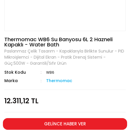
Thermomac WB6 Su Banyosu 6L 2 Hazneli
Kapaklı - Water Bath
Paslanmaz Çelik Tasarım - Kapaklarıyla Birlikte Sunulur - PID
Mikroişlemci - Dijital Ekran - Pratik Drenaj Sistemi -
Güç:500W - Garantili/Sıfır Ürün
Stok Kodu
WB6
Marka
Thermomac
12.311,12 TL
GELİNCE HABER VER