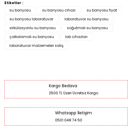
Etiketler :
su banyosu
su banyosu cihazı
su banyosu fiyat
su banyosu laboratuvar
laboratuvar su banyosu
sirkülasyonlu su banyosu
soğutmalı su banyosu
çalkalamalı su banyosu
lab cihazları
laboratuvar malzemeleri satış
Kargo Bedava
2500 TL Üzeri Ücretsiz Kargo
Whatsapp İletişim
0501 048 74 50