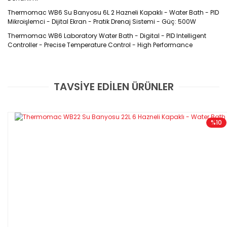
Thermomac WB6 Su Banyosu 6L 2 Hazneli Kapaklı - Water Bath - PID
Mikroişlemci - Dijital Ekran - Pratik Drenaj Sistemi - Güç: 500W
Thermomac WB6 Laboratory Water Bath - Digital - PID Intelligent
Controller - Precise Temperature Control - High Performance
TAVSİYE EDİLEN ÜRÜNLER
GARANTİLİ VE FATURALI
Bu ürüne ilk yorumu siz yapın!
Tanıtım
Yorum Yaz
%10
Bu ekipman, tıbbi ünite, okul, boyama, eczacılık, petrol, elektronik
ürünleri, bilimsel araştırma kurumu ve kimyasal baskı
alanlarında numuneleri buharlaştırma, yoğunlaştırma, ve sabit
sıcaklıkta ısıtma işlemleri için geçerlidir.
Özellikleri
-Sıvı ve buharla temas eden iç yüzey, delikli tabla, ısıtıcı elemanla
-
Dış yüzey elektrostatik toz boyalı çelikten üretilmiştir