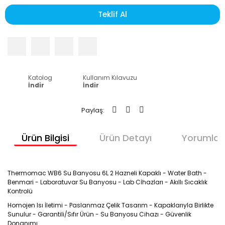
Teklif Al
Katolog
Kullanım Kılavuzu
İndir
İndir
Paylaş:
Ürün Bilgisi
Ürün Detayı
Yorumlar
Thermomac WB6 Su Banyosu 6L 2 Hazneli Kapaklı - Water Bath -
Benmari - Laboratuvar Su Banyosu - Lab Cİhazları - Akıllı Sıcaklık
Kontrolü
Homojen Isı İletimi - Paslanmaz Çelik Tasarım - Kapaklarıyla Birlikte
Sunulur - Garantili/Sıfır Ürün - Su Banyosu Cihazı - Güvenlik
Donanımı