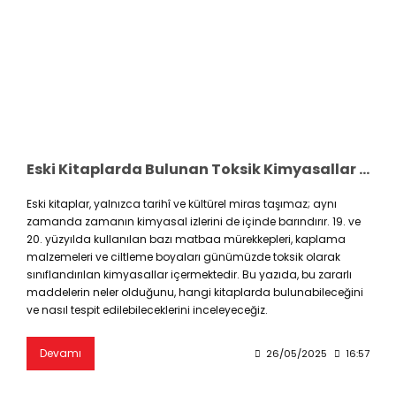
Eski Kitaplarda Bulunan Toksik Kimyasallar Nelerdir? Bu Kimyasalları Nasıl Tespit Ederiz?
Eski kitaplar, yalnızca tarihî ve kültürel miras taşımaz; aynı
zamanda zamanın kimyasal izlerini de içinde barındırır. 19. ve
20. yüzyılda kullanılan bazı matbaa mürekkepleri, kaplama
malzemeleri ve ciltleme boyaları günümüzde toksik olarak
sınıflandırılan kimyasallar içermektedir. Bu yazıda, bu zararlı
maddelerin neler olduğunu, hangi kitaplarda bulunabileceğini
ve nasıl tespit edilebileceklerini inceleyeceğiz.
Devamı
26/05/2025
16:57