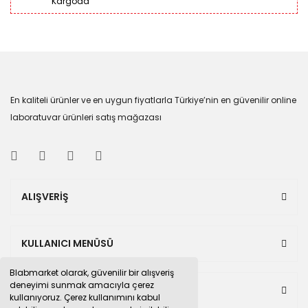
Kargoda
En kaliteli ürünler ve en uygun fiyatlarla Türkiye’nin en güvenilir online
laboratuvar ürünleri satış mağazası
ALIŞVERİŞ
KULLANICI MENÜSÜ
Blabmarket olarak, güvenilir bir alışveriş
deneyimi sunmak amacıyla çerez
BULUNDUĞUMUZ PAZAR YERLERİ
kullanıyoruz. Çerez kullanımını kabul