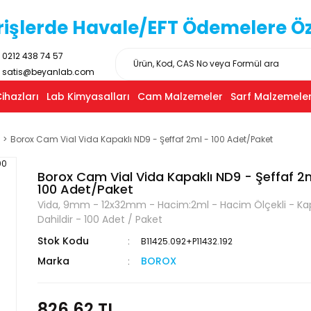
işlerde Havale/EFT Ödemelere Özel
0212 438 74 57
satis@beyanlab.com
ihazları
Lab Kimyasalları
Cam Malzemeler
Sarf Malzemeler
Borox Cam Vial Vida Kapaklı ND9 - Şeffaf 2ml - 100 Adet/Paket
Borox Cam Vial Vida Kapaklı ND9 - Şeffaf 2
100 Adet/Paket
Vida, 9mm - 12x32mm - Hacim:2ml - Hacim Ölçekli - Ka
Dahildir - 100 Adet / Paket
Stok Kodu
B11425.092+P11432.192
Marka
BOROX
826,62 TL