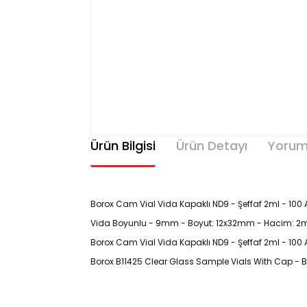
Ürün Bilgisi
Ürün Detayı
Yorum
Borox Cam Vial Vida Kapaklı ND9 - Şeffaf 2ml - 100 A
Vida Boyunlu - 9mm - Boyut: 12x32mm - Hacim: 2ml -
Borox Cam Vial Vida Kapaklı ND9 - Şeffaf 2ml - 100 
Borox B11425 Clear Glass Sample Vials With Cap - B
Özellikleri