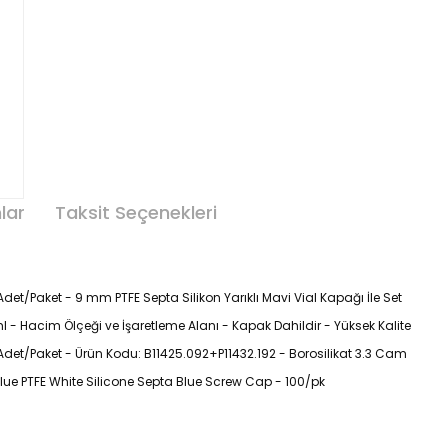
lar
Taksit Seçenekleri
det/Paket - 9 mm PTFE Septa Silikon Yarıklı Mavi Vial Kapağı İle Set
 Hacim Ölçeği ve İşaretleme Alanı - Kapak Dahildir - Yüksek Kalite
Adet/Paket - Ürün Kodu: B11425.092+P11432.192 - Borosilikat 3.3 Cam
lue PTFE White Silicone Septa Blue Screw Cap - 100/pk