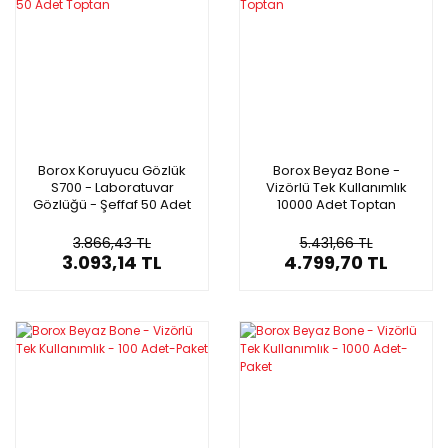
Borox Koruyucu Gözlük
Borox Beyaz Bone -
S700 - Laboratuvar
Vizörlü Tek Kullanımlık
Gözlüğü - Şeffaf 50 Adet
10000 Adet Toptan
Toptan
3.866,43 TL
5.431,66 TL
3.093,14 TL
4.799,70 TL