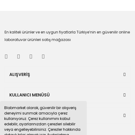
En kaliteli ürünler ve en uygun fiyatlarla Türkiye’nin en güvenilir online
laboratuvar ürünleri satış mağazası
ALIŞVERİŞ
KULLANICI MENÜSÜ
Blabmarket olarak, güvenilir bir alışveriş
deneyimi sunmak amacıyla çerez
BULUNDUĞUMUZ PAZAR YERLERİ
kullanıyoruz. Çerez kullanımını kabul
edebilir, ayarlarınızdan çerezleri silebilir
veya engelleyebilirsiniz. Çerezler hakkında
detaylı bilgi almak için Aydınlatma