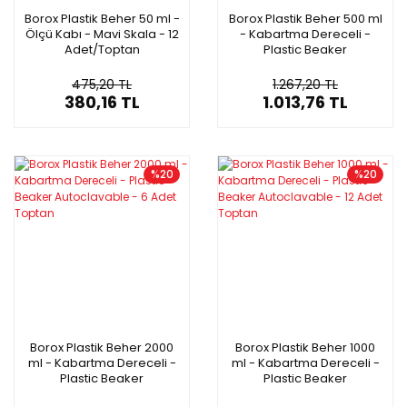
Borox Plastik Beher 50 ml -
Borox Plastik Beher 500 ml
Ölçü Kabı - Mavi Skala - 12
- Kabartma Dereceli -
Adet/Toptan
Plastic Beaker
Autoclavable - 12
Adet/Toptan
475,20 TL
1.267,20 TL
380,16 TL
1.013,76 TL
%20
%20
Borox Plastik Beher 2000
Borox Plastik Beher 1000
ml - Kabartma Dereceli -
ml - Kabartma Dereceli -
Plastic Beaker
Plastic Beaker
Autoclavable - 6 Adet
Autoclavable - 12 Adet