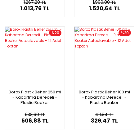
Toptan
Toptan
1.267,20 TL
1.900,80 TL
1.013,76 TL
1.520,64 TL
%20
%20
Borox Plastik Beher 250 ml
Borox Plastik Beher 100 ml
- Kabartma Dereceli -
- Kabartma Dereceli -
Plastic Beaker
Plastic Beaker
Autoclavable - 12 Adet
Autoclavable - 12 Adet
Toptan
Toptan
633,60 TL
411,84 TL
506,88 TL
329,47 TL