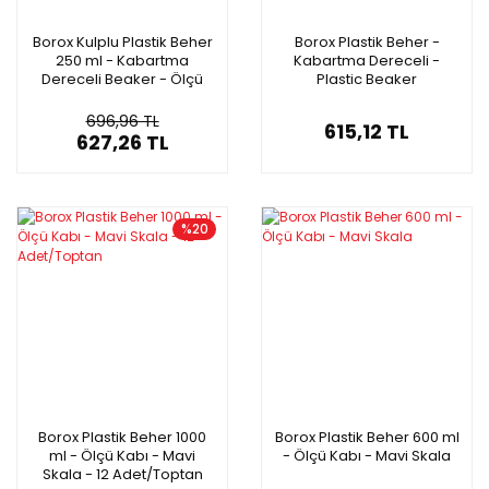
Borox Kulplu Plastik Beher
Borox Plastik Beher -
250 ml - Kabartma
Kabartma Dereceli -
Dereceli Beaker - Ölçü
Plastic Beaker
Kabı - 12 Adet Toptan
Autoclavable - 7 Farklı
Hacim Toptan
696,96 TL
615,12 TL
627,26 TL
%20
Borox Plastik Beher 1000
Borox Plastik Beher 600 ml
ml - Ölçü Kabı - Mavi
- Ölçü Kabı - Mavi Skala
Skala - 12 Adet/Toptan