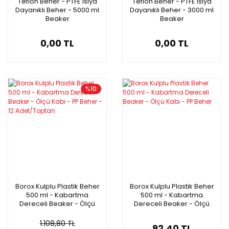
Teflon Beher - PTFE Isıya
Teflon Beher - PTFE Isıya
Dayanıklı Beher - 5000 ml
Dayanıklı Beher - 3000 ml
Beaker
Beaker
0,00 TL
0,00 TL
%10
Borox Kulplu Plastik Beher
Borox Kulplu Plastik Beher
500 ml - Kabartma
500 ml - Kabartma
Dereceli Beaker - Ölçü
Dereceli Beaker - Ölçü
Kabı - PP Beher - 12
Kabı - PP Beher
Adet/Toptan
1.108,80 TL
92,40 TL