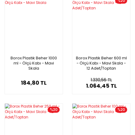
%20
Borox Plastik Beher 1000
Borox Plastik Beher 600 ml
ml - Ölçü Kabı - Mavi
- Ölçü Kabı - Mavi Skala -
Skala
12 Adet/Toptan
1.330,56 TL
184,80 TL
1.064,45 TL
%20
%20