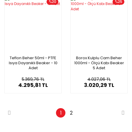
%20
%25
Teflon Beher 50ml - PTFE
Borox Kulplu Cam Beher
Isıya Dayanıklı Beaker - 10
1000ml - Ölçü Kabı Beaker
Adet
5 Adet
5.369,76 TL
4.027,06 TL
4.295,81 TL
3.020,29 TL
1
2