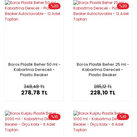
%20
%20
Borox Plastik Beher 50 ml -
Borox Plastik Beher 25 ml -
Kabartma Dereceli -
Kabartma Dereceli -
Plastic Beaker
Plastic Beaker
Autoclavable - 12 Adet
Autoclavable - 12 Adet
Toptan
Toptan
348,48 TL
285,12 TL
278,78 TL
228,10 TL
%10
%10