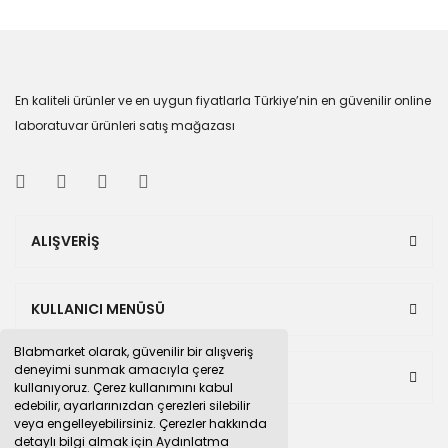
En kaliteli ürünler ve en uygun fiyatlarla Türkiye’nin en güvenilir online
laboratuvar ürünleri satış mağazası
ALIŞVERİŞ
KULLANICI MENÜSÜ
Blabmarket olarak, güvenilir bir alışveriş
deneyimi sunmak amacıyla çerez
BULUNDUĞUMUZ PAZAR YERLERİ
kullanıyoruz. Çerez kullanımını kabul
edebilir, ayarlarınızdan çerezleri silebilir
veya engelleyebilirsiniz. Çerezler hakkında
detaylı bilgi almak için Aydınlatma