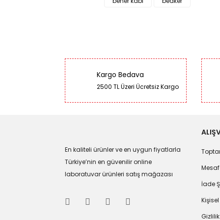
beher kabı
beaker
Kargo Bedava
2500 TL Üzeri Ücretsiz Kargo
ALIŞV
En kaliteli ürünler ve en uygun fiyatlarla
Toptan
Türkiye’nin en güvenilir online
Mesafe
laboratuvar ürünleri satış mağazası
İade Ş
Kişisel
Gizlili