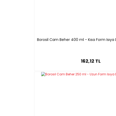
1632417011940
1000
105 x 145
Borosil Cam Beher 400 ml - Kısa Form Isıya 
162,12 TL