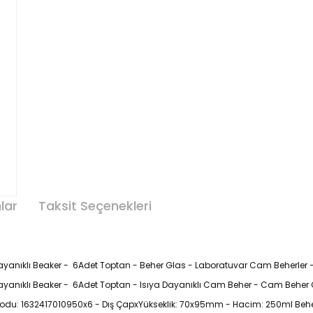
lar
Taksit Seçenekleri
yanıklı Beaker - 6Adet Toptan - Beher Glas - Laboratuvar Cam Beherler - 
anıklı Beaker - 6Adet Toptan - Isıya Dayanıklı Cam Beher - Cam Beher Çeş
odu: 1632417010950x6 - Dış ÇapxYükseklik: 70x95mm - Hacim: 250ml Behe