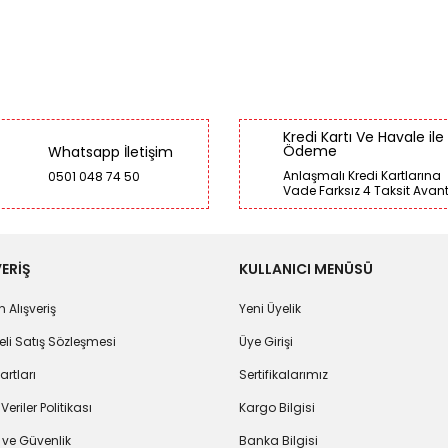
Kredi Kartı Ve Havale ile
Ödeme
Whatsapp İletişim
Anlaşmalı Kredi Kartlarına
0501 048 74 50
Vade Farksız 4 Taksit Avant
ERİŞ
KULLANICI MENÜSÜ
 Alışveriş
Yeni Üyelik
li Satış Sözleşmesi
Üye Girişi
artları
Sertifikalarımız
 Veriler Politikası
Kargo Bilgisi
k ve Güvenlik
Banka Bilgisi