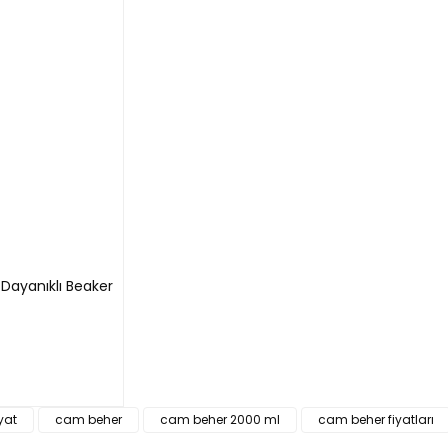
Dayanıklı Beaker
yat
cam beher
cam beher 2000 ml
cam beher fiyatları