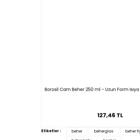
Borosil Cam Beher 250 ml - Uzun Form Isıya 
127,46 TL
Etiketler :
beher
beherglas
beher fi