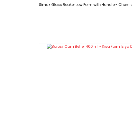
Simax Glass Beaker Low Form with Handle - Chemica
KULPLU CAM BEHER KISA FORM TEKNİK ÖZELLİK
Beakers
, Griffin,
Low
Form ,
With
Handle
- ISO 2619 / EN ISO 3819 ve DIN 12331 standartlarına
- Geniş musluk tasarımı ile temiz ve hassas bir şek
- Düzgün duvar kalınlığı dağılımı, sıvıların ısıtılm
- Okunması kolay ölçek ve geniş etiketleme alanı il
- Kimyasal ve diğer tüm etkenlere karşı yüksek diren
- Ürünler Avrupa Menşeidir
Ürün Kodu
Hacim (ml)
Dış çap x Y
(mm)
1632417011250
250
70 x 95
1632417011400
400
80 x110
1632417011600
600
90 x 125