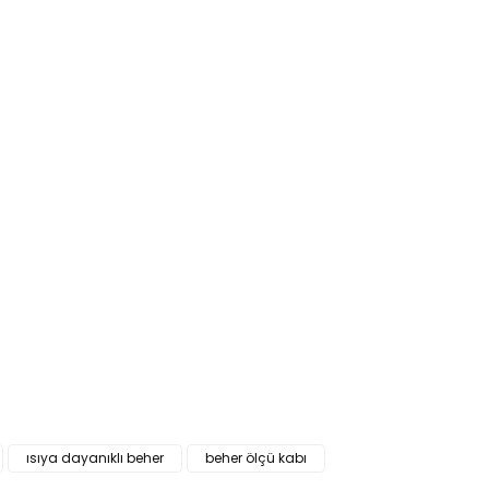
ısıya dayanıklı beher
beher ölçü kabı