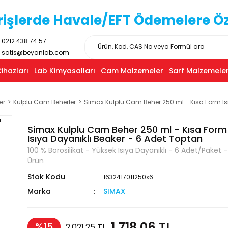
işlerde Havale/EFT Ödemelere Özel
0212 438 74 57
satis@beyanlab.com
ihazları
Lab Kimyasalları
Cam Malzemeler
Sarf Malzemeler
er
Kulplu Cam Beherler
Simax Kulplu Cam Beher 250 ml - Kısa Form Isı
Simax Kulplu Cam Beher 250 ml - Kısa Form
Isıya Dayanıklı Beaker - 6 Adet Toptan
100 % Borosilikat - Yüksek Isıya Dayanıklı - 6 Adet/Paket - 
Ürün
Stok Kodu
1632417011250x6
Marka
SIMAX
1.718,06 TL
%15
2.021,25 TL