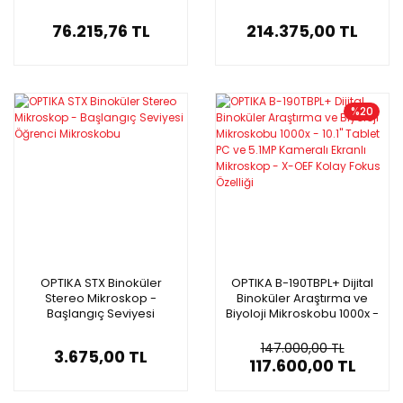
76.215,76 TL
214.375,00 TL
%20
OPTIKA STX Binoküler
OPTIKA B-190TBPL+ Dijital
Stereo Mikroskop -
Binoküler Araştırma ve
Başlangıç Seviyesi
Biyoloji Mikroskobu 1000x -
Öğrenci Mikroskobu
10.1'' Tablet PC ve 5.1MP
Kameralı Ekranlı
147.000,00 TL
3.675,00 TL
Mikroskop - X-OEF Kolay
117.600,00 TL
Fokus Özelliği