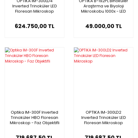
OPTIKA IM-300LD4
OPTIKA B-192PL Binoküler
Inverted Trinoküler LED
Araştırma ve Biyoloji
Floresan Mikroskop
Mikroskobu 1000x - LED
Aydınlatmalı Mikroskop
624.750,00 TL
49.000,00 TL
Optika IM-300F Inverted
OPTIKA IM-300LD2
Trinoküler HBO Floresan
Inverted Trinoküler LED
Mikroskop - Faz Objektifli
Floresan Mikroskop
719.687,50 TL
719.687,50 TL