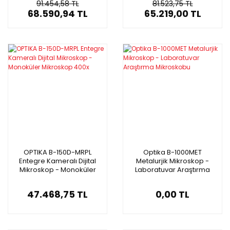
91.454,58 TL
81.523,75 TL
68.590,94 TL
65.219,00 TL
OPTIKA B-150D-MRPL
Optika B-1000MET
Entegre Kameralı Dijital
Metalurjik Mikroskop -
Mikroskop - Monoküler
Laboratuvar Araştırma
Mikroskop 400x
Mikroskobu
47.468,75 TL
0,00 TL