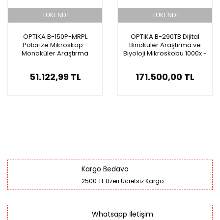
TÜKENDİ
TÜKENDİ
OPTIKA B-150P-MRPL
OPTIKA B-290TB Dijital
Polarize Mikroskop -
Binoküler Araştırma ve
Monoküler Araştırma
Biyoloji Mikroskobu 1000x -
Mikroskobu 400x
10.1'' Tablet PC ve 3.1MP
Kameralı Mikroskop
51.122,99 TL
171.500,00 TL
Kargo Bedava
2500 TL Üzeri Ücretsiz Kargo
Whatsapp İletişim