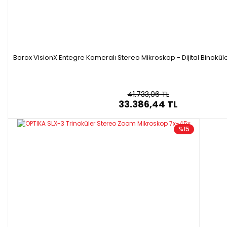
Borox VisionX Entegre Kameralı Stereo Mikroskop - Dijital Binokü
41.733,06 TL
33.386,44 TL
%15