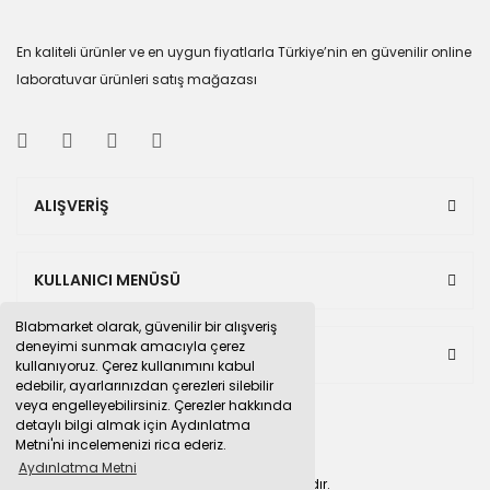
En kaliteli ürünler ve en uygun fiyatlarla Türkiye’nin en güvenilir online
laboratuvar ürünleri satış mağazası
ALIŞVERİŞ
KULLANICI MENÜSÜ
Blabmarket olarak, güvenilir bir alışveriş
deneyimi sunmak amacıyla çerez
BULUNDUĞUMUZ PAZAR YERLERİ
kullanıyoruz. Çerez kullanımını kabul
edebilir, ayarlarınızdan çerezleri silebilir
veya engelleyebilirsiniz. Çerezler hakkında
detaylı bilgi almak için Aydınlatma
Metni'ni incelemenizi rica ederiz.
Aydınlatma Metni
© 2015
blabmarket.com
Tüm hakları saklıdır.