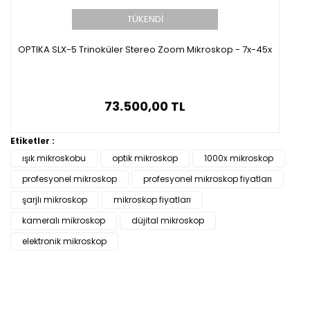
TÜKENDİ
OPTIKA SLX-5 Trinoküler Stereo Zoom Mikroskop - 7x-45x
73.500,00 TL
Etiketler :
ışık mikroskobu
optik mikroskop
1000x mikroskop
profesyonel mikroskop
profesyonel mikroskop fiyatları
şarjlı mikroskop
mikroskop fiyatları
kameralı mikroskop
düjital mikroskop
elektronik mikroskop