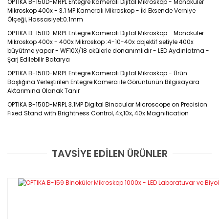
OPTIKA B-150D-MRPL Entegre Kameralı Dijital Mikroskop - Monoküler 
Mikroskop 400x - 3.1 MP Kameralı Mikroskop - İki Eksende Verniye 
Ölçeği, Hassasiyet:0.1mm
OPTIKA B-150D-MRPL Entegre Kameralı Dijital Mikroskop - Monoküler 
Mikroskop 400x - 400x Mikroskop :4-10-40x objektif setiyle 400x 
büyütme yapar - WF10X/18 okülerle donanımlıdır - LED Aydınlatma - 
Şarj Edilebilir Batarya
OPTIKA B-150D-MRPL Entegre Kameralı Dijital Mikroskop - Ürün 
Başlığına Yerleştirilen Entegre Kamera ile Görüntünün Bilgisayara 
Aktarımına Olanak Tanır
OPTIKA B-150D-MRPL 3.1MP Digital Binocular Microscope on Precision 
Fixed Stand with Brightness Control, 4x,10x, 40x Magnification
OPTIKA B-150D-MRPL | Entegre Kameralı Monoküler
TAVSİYE EDİLEN ÜRÜNLER
Dijital Mikroskop
Bu ürüne ilk yorumu siz yapın!
Entegre Kameralı Şarj Edilebilir Bataryalı Dijital
Monoküler Eğitim Mikroskobu
Yorum Yaz
OPTIKA B-150 Mikroskop Serisi
Entegre Kameralı Monoküler Eğitim ve Laboratuvar Mikroskobu