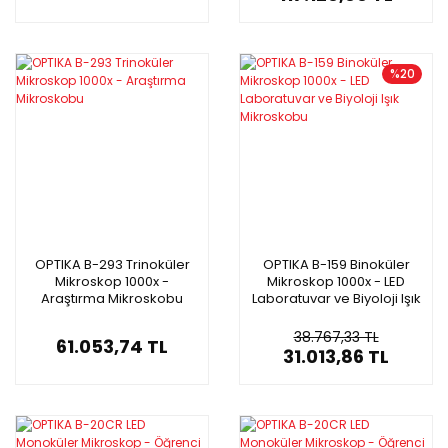
Fokus Özelliği
%20
OPTIKA B-293 Trinoküler
OPTIKA B-159 Binoküler
Mikroskop 1000x -
Mikroskop 1000x - LED
Araştırma Mikroskobu
Laboratuvar ve Biyoloji Işık
Mikroskobu
38.767,33 TL
61.053,74 TL
31.013,86 TL