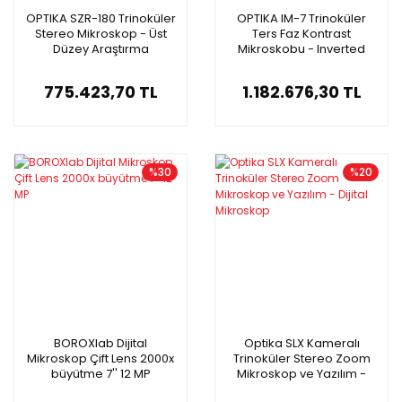
OPTIKA SZR-180 Trinoküler
OPTIKA IM-7 Trinoküler
Stereo Mikroskop - Üst
Ters Faz Kontrast
Düzey Araştırma
Mikroskobu - Inverted
Mikroskobu
Mikroskop
775.423,70 TL
1.182.676,30 TL
%30
%20
BOROXlab Dijital
Optika SLX Kameralı
Mikroskop Çift Lens 2000x
Trinoküler Stereo Zoom
büyütme 7'' 12 MP
Mikroskop ve Yazılım -
Dijital Mikroskop