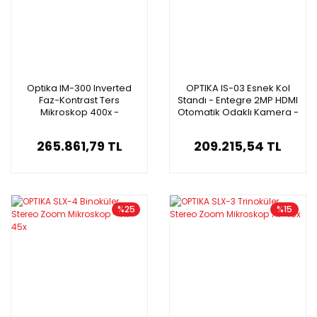
Optika IM-300 Inverted
OPTIKA IS-03 Esnek Kol
Faz-Kontrast Ters
Standı - Entegre 2MP HDMI
Mikroskop 400x -
Otomatik Odaklı Kamera -
Trinoküler Mikroskop
11,5'' HD Monitör
265.861,79 TL
209.215,54 TL
%25
%15