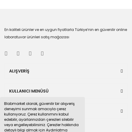
En kaliteli ürünler ve en uygun fiyatlarla Türkiye’nin en güvenilir online
laboratuvar ürünleri satış mağazası
ALIŞVERİŞ
KULLANICI MENÜSÜ
Blabmarket olarak, güvenilir bir alışveriş
deneyimi sunmak amacıyla çerez
BULUNDUĞUMUZ PAZAR YERLERİ
kullanıyoruz. Çerez kullanımını kabul
edebilir, ayarlarınızdan çerezleri silebilir
veya engelleyebilirsiniz. Çerezler hakkında
detaylı bilgi almak için Aydınlatma