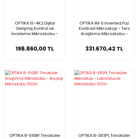
OPTIKA IS-4K2 Dijital
OPTIKA IM-5 Inverted Faz
Gelişmiş Kontrol ve
Kontrast Mikroskop - Ters
İnceleme Mikroskobu -
Araştırma Mikroskobu -
8MP Autofocus Kamera -
LED Aydınlatma
4K Ultra HD 15,6'' Ekranlı
198.860,00 TL
331.670,42 TL
Mikroskop
OPTIKA B-510BF Trinoküler
OPTIKA B-383PL Trinoküler