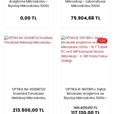
Araştırma Mikroskobu -
Mikroskop - Laboratuvar
Biyoloji Mikroskobu 1000x
Mikroskobu 1000x
0,00 TL
75.904,68 TL
%20
OPTIKA IM-300METLD
OPTIKA B-190TBPL+ Dijital
İnverted Trinoküler
Binoküler Araştırma ve
Metalurji Mikroskobu
Biyoloji Mikroskobu 1000x -
10.1'' Tablet PC ve 5.1MP
Kameralı Ekranlı
146.400,00 TL
213.500,00 TL
Mikroskop - X-OEF Kolay
117.120,00 TL