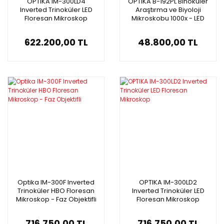
OPTIKA IM-300LD4
OPTIKA B-192PL Binoküler
Inverted Trinoküler LED
Araştırma ve Biyoloji
Floresan Mikroskop
Mikroskobu 1000x - LED
Aydınlatmalı Mikroskop
622.200,00 TL
48.800,00 TL
Optika IM-300F Inverted
OPTIKA IM-300LD2
Trinoküler HBO Floresan
Inverted Trinoküler LED
Mikroskop - Faz Objektifli
Floresan Mikroskop
716.750,00 TL
716.750,00 TL