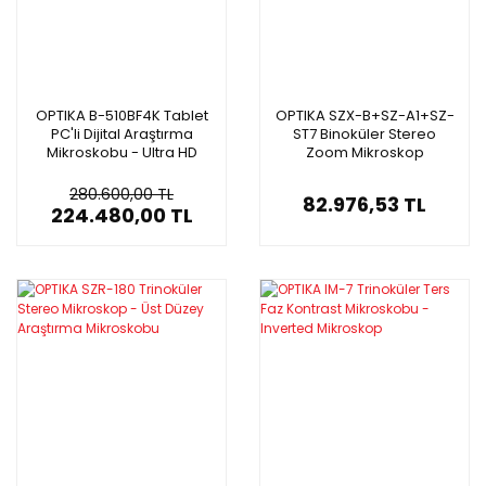
OPTIKA B-510BF4K Tablet
OPTIKA SZX-B+SZ-A1+SZ-
PC'li Dijital Araştırma
ST7 Binoküler Stereo
Mikroskobu - Ultra HD
Zoom Mikroskop
Klinik Mikroskop - 15.6'' 4K
Ekran
280.600,00 TL
82.976,53 TL
224.480,00 TL