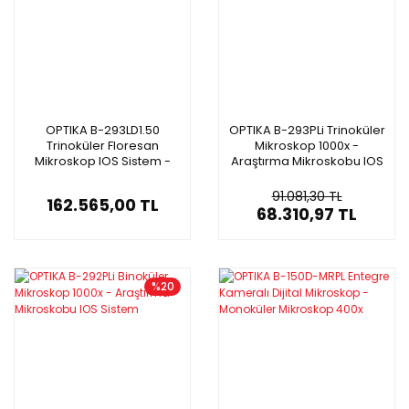
OPTIKA B-293LD1.50
OPTIKA B-293PLi Trinoküler
Trinoküler Floresan
Mikroskop 1000x -
Mikroskop IOS Sistem -
Araştırma Mikroskobu IOS
Araştırma Mikroskobu
Sistem
500x
91.081,30 TL
162.565,00 TL
68.310,97 TL
%20