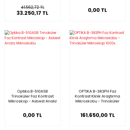
Binoküler Mikroskop 5 MP
Ortoskopi/Konoskopi
Polarize Mikroskop
41.562,72 TL
0,00 TL
33.250,17 TL
Optika B-510ASB
OPTIKA B-383PH Faz
Trinoküler Faz Kontrast
Kontrast Klinik Araştırma
Mikroskop - Asbest Analiz
Mikroskobu - Trinoküler
Mikroskobu
Mikroskop 1000x
0,00 TL
161.650,00 TL