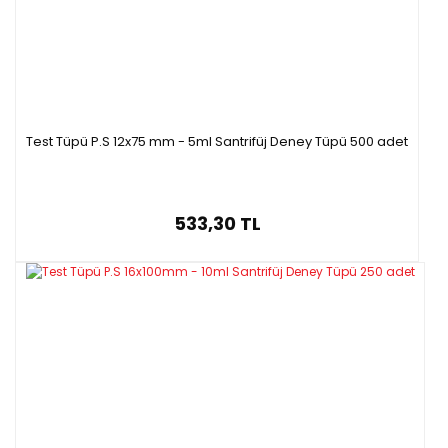
Test Tüpü P.S 12x75 mm - 5ml Santrifüj Deney Tüpü 500 adet
533,30 TL