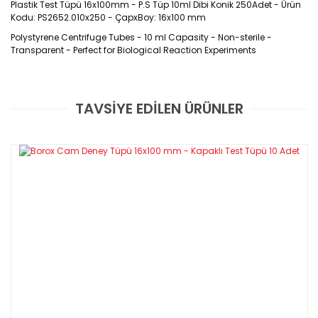
Plastik Test Tüpü 16x100mm - P.S Tüp 10ml Dibi Konik 250Adet - Ürün
Kodu: PS2652.010x250 - ÇapxBoy: 16x100 mm
Polystyrene Centrifuge Tubes - 10 ml Capasity - Non-sterile -
Transparent - Perfect for Biological Reaction Experiments
Ürün Kodu :
PS5052.010x250
TAVSİYE EDİLEN ÜRÜNLER
Bu ürüne ilk yorumu siz yapın!
Özellikleri
Yorum Yaz
Polistiren malzemeden üretilirler.
Yüksek saydamlık özelliğine sahiptir
Yüksek mukavemete dayanıklı kırılmazlık
Hacim göstergesi
10 ml hacimlidir