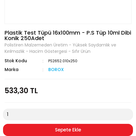
Plastik Test Tüpü 16x100mm - P.S Tüp 10ml Dibi
Konik 250Adet
Polistiren Malzemeden Üretim - Yüksek Saydamlık ve
Kırılmazlık - Hacim Göstergesi - Sıfır Ürün
Stok Kodu
PS2652.010x250
Marka
BOROX
533,30 TL
Sepete Ekle