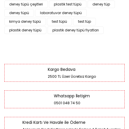
deney tüpü çeşitleri
plastik test tüpü
deney tüp
deney tüpü
laboratuvar deney tüpü
kimya deney tüpü
test tüpü
test tüp
plastik deney tüpü
plastik deney tüpü fiyatları
Kargo Bedava
2500 TL Üzeri Ücretsiz Kargo
Whatsapp İletişim
0501 048 74 50
Kredi Kartı Ve Havale ile Ödeme