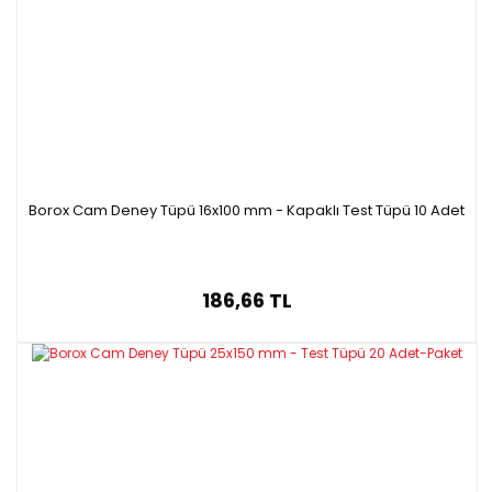
Teknik Özellikleri:
Kod
Hacim
Boyut
Ambalaj
adedi
10 ml
16 x 100
250
PS5052.010x250
mm
adet/paket
Borox Cam Deney Tüpü 16x100 mm - Kapaklı Test Tüpü 10 Adet
186,66 TL