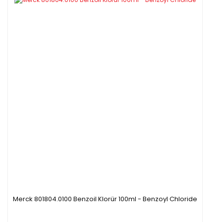
Merck 801804.0100 Benzoil Klorür 100ml - Benzoyl Chloride