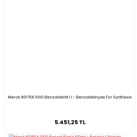
Merck 801756.1000 Benzaldehit 1 l - Benzaldehyde For Synthesis
5.451,25 TL