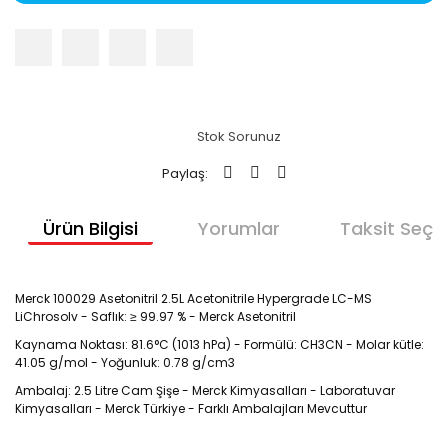
Stok Sorunuz
Paylaş:
Ürün Bilgisi
Yorumlar
Taksit Seçen
Merck 100029 Asetonitril 2.5L Acetonitrile Hypergrade LC-MS
LiChrosolv - Saflık: ≥ 99.97 % - Merck Asetonitril
Kaynama Noktası: 81.6°C (1013 hPa) - Formülü: CH3CN - Molar kütle:
41.05 g/mol - Yoğunluk: 0.78 g/cm3
Ambalaj: 2.5 Litre Cam Şişe - Merck Kimyasalları - Laboratuvar
Kimyasalları - Merck Türkiye - Farklı Ambalajları Mevcuttur