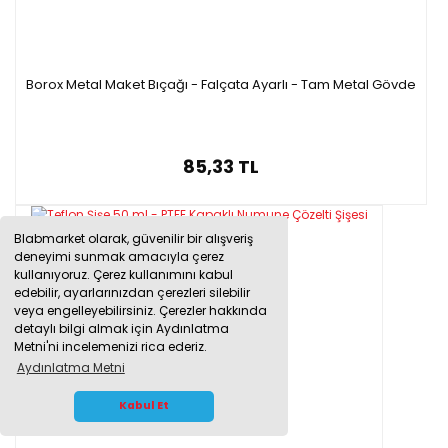
Borox Metal Maket Bıçağı - Falçata Ayarlı - Tam Metal Gövde
85,33 TL
Blabmarket olarak, güvenilir bir alışveriş
deneyimi sunmak amacıyla çerez
kullanıyoruz. Çerez kullanımını kabul
edebilir, ayarlarınızdan çerezleri silebilir
veya engelleyebilirsiniz. Çerezler hakkında
detaylı bilgi almak için Aydınlatma
Metni'ni incelemenizi rica ederiz.
Aydınlatma Metni
WHATSAPP İLETİŞİM
Kabul Et