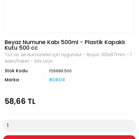
Beyaz Numune Kabı 500ml - Plastik Kapaklı
Kutu 500 cc
Toz ve Jel Numuneler için Uygundur - Boyut: 100x87mm - 1
Adet/Paket - Sıfır Ürün
Stok Kodu
P26689.500
Marka
BOROX
58,66 TL