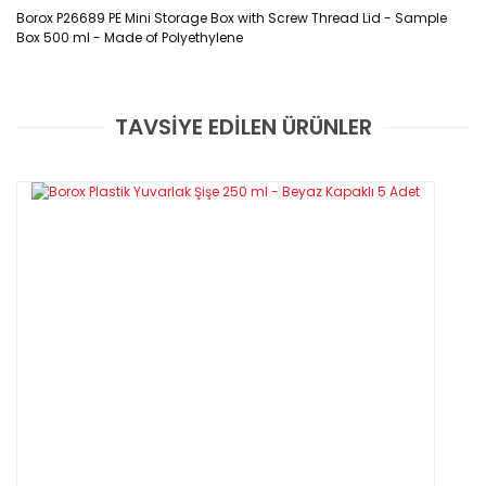
Borox P26689 PE Mini Storage Box with Screw Thread Lid - Sample 
Box 500 ml - Made of Polyethylene
Ürün
Kodu : P26689
TAVSİYE EDİLEN ÜRÜNLER
Bu ürüne ilk yorumu siz yapın!
Özellikleri
- Polietilen malzemeden üretilirler.
Yorum Yaz
- 500 ml hacimlidir.
- Beyaz renkli
- Çevir -aç kapak tasarımı
- Farklı hacim seçenekleri mevcuttur.
Teknik Özellikleri:
Kod
Hacim(ml)
Ağız Çapı(mm)
Yükseklik (mm)
Kapak 