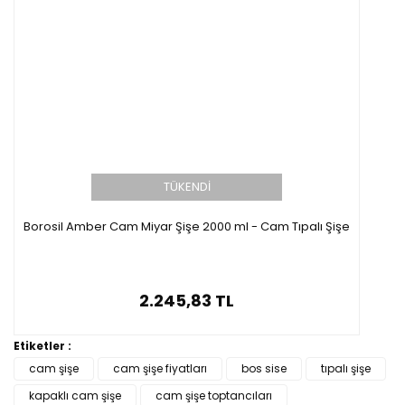
TÜKENDİ
Borosil Amber Cam Miyar Şişe 2000 ml - Cam Tıpalı Şişe
2.245,83 TL
Etiketler :
cam şişe
cam şişe fiyatları
bos sise
tıpalı şişe
kapaklı cam şişe
cam şişe toptancıları