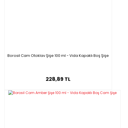
şişelerinin sıkıca oturur. Bu kapak, beş günlük BOİ kuluçka
süresi boyunca su contasının buharlaşmasını önler. Köpük
ek, kapağa oturur ve şişe tıpasını sıkıca yerinde tutmak
için baskı uygular.
ÜRÜN
KAPASİTE
DIŞ ÇAP ×
AMBALAJ/K
KODU
(ml)
YÜKSEKLİK
(mm)
Borosil Cam Otoklav Şişe 100 ml - Vida Kapaklı Boş Şişe
1250013
42 × 100
10
60**
1250017
125**
55 × 120
10
228,89 TL
1250022
300
70 × 143
30
* Belirtilen yükseklik sadece şişeye aittir.
* 60 & 125 ml standartlara dahil değildir.
300 ml biyolojik oksijen miktarının belirlenmesinde kullanılır.
Şişelerin numaralandırılması Amerikan Halk Sağlığı Komitesi
tarafından yapılmaktadır.