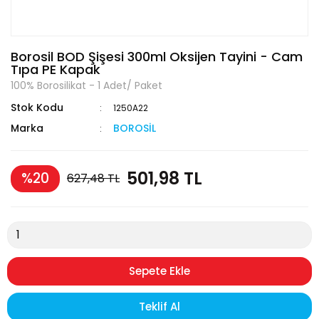
Borosil BOD Şişesi 300ml Oksijen Tayini - Cam
Tıpa PE Kapak
100% Borosilikat - 1 Adet/ Paket
Stok Kodu
1250A22
Marka
BOROSİL
501,98 TL
%20
627,48 TL
Sepete Ekle
Teklif Al