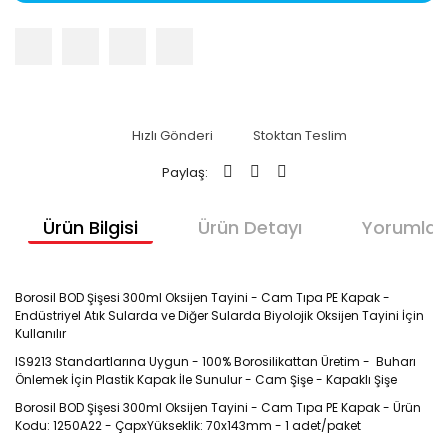
Hızlı Gönderi
Stoktan Teslim
Paylaş:
Ürün Bilgisi
Ürün Detayı
Yorumlar
Borosil BOD Şişesi 300ml Oksijen Tayini - Cam Tıpa PE Kapak -
Endüstriyel Atık Sularda ve Diğer Sularda Biyolojik Oksijen Tayini İçin
Kullanılır
IS9213 Standartlarına Uygun - 100% Borosilikattan Üretim - Buharı
Önlemek İçin Plastik Kapak İle Sunulur - Cam Şişe - Kapaklı Şişe
Borosil BOD Şişesi 300ml Oksijen Tayini - Cam Tıpa PE Kapak - Ürün
Kodu: 1250A22 - ÇapxYükseklik: 70x143mm - 1 adet/paket