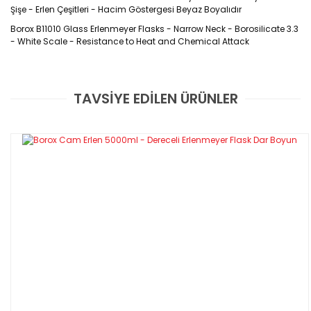
Şişe - Erlen Çeşitleri - Hacim Göstergesi Beyaz Boyalıdır
Borox B11010 Glass Erlenmeyer Flasks - Narrow Neck - Borosilicate 3.3
- White Scale - Resistance to Heat and Chemical Attack
Ürün Kodu : B11010
TAVSİYE EDİLEN ÜRÜNLER
Bu ürüne ilk yorumu siz yapın!
Özellikleri
ISO 1773 standardına uygun olarak borosilikat 3.3 camdan
Yorum Yaz
üretilirler.
Kalın duvarları, ve kuvvetlendirilmiş ağız kenarları taşınma ve
yıkama sırasında oluşabilecek kırılmaları önler.
Gövde üzerindeki hacim göstergesi ve işaretlerde beyaz boya
kullanılır.
Cam Erlen 50, 100, 250, 500, 1000, 2000
ve 5000 ml - Tüm Ölçüleri Mevcuttur