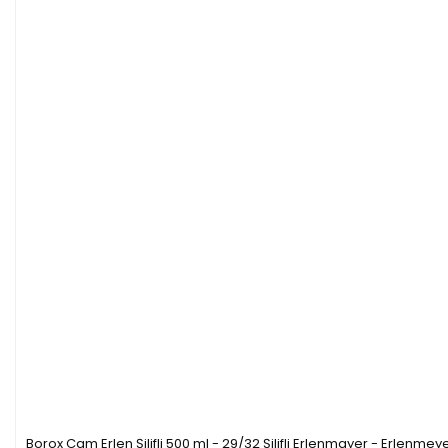
Borox Cam Erlen Şilifli 500 ml - 29/32 Şilifli Erlenmayer - Erlenmey