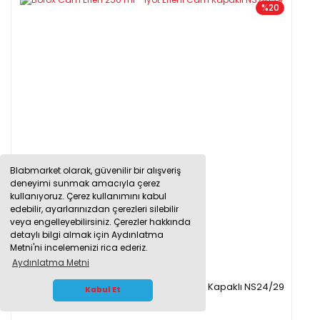
%20
Blabmarket olarak, güvenilir bir alışveriş
deneyimi sunmak amacıyla çerez
kullanıyoruz. Çerez kullanımını kabul
edebilir, ayarlarınızdan çerezleri silebilir
veya engelleyebilirsiniz. Çerezler hakkında
detaylı bilgi almak için Aydınlatma
Metni'ni incelemenizi rica ederiz.
Aydınlatma Metni
Borox Cam Erlen 250 ml - İyot Erleni Cam Kapaklı NS24/29
WHATSAPP İLETİŞİM
Kabul Et