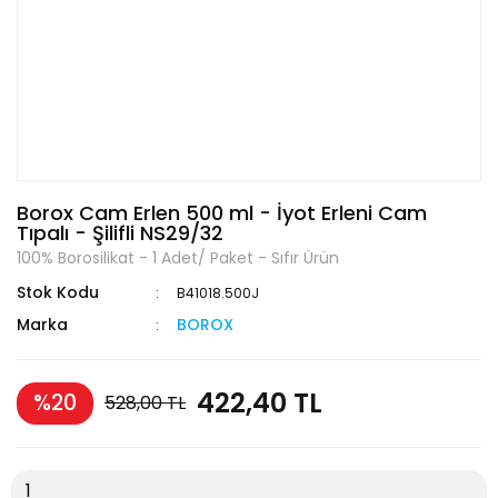
Borox Cam Erlen 500 ml - İyot Erleni Cam
Tıpalı - Şilifli NS29/32
100% Borosilikat - 1 Adet/ Paket - Sıfır Ürün
Stok Kodu
B41018.500J
Marka
BOROX
422,40 TL
%20
528,00 TL