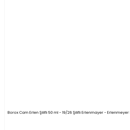
Borox Cam Erlen Şilifli 50 ml - 19/26 Şilifli Erlenmayer - Erlenmeyer