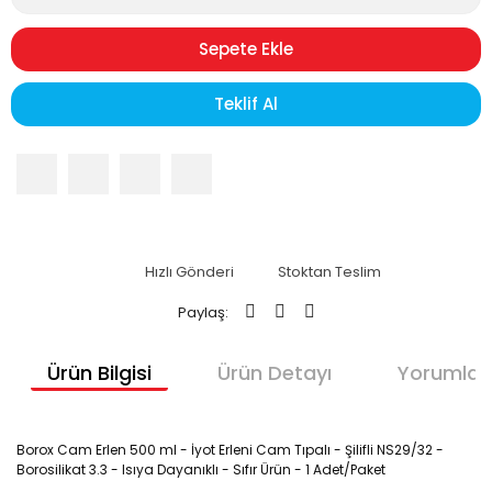
Sepete Ekle
Teklif Al
Hızlı Gönderi
Stoktan Teslim
Paylaş:
Ürün Bilgisi
Ürün Detayı
Yorumlar
Borox Cam Erlen 500 ml - İyot Erleni Cam Tıpalı - Şilifli NS29/32 -
Borosilikat 3.3 - Isıya Dayanıklı - Sıfır Ürün - 1 Adet/Paket