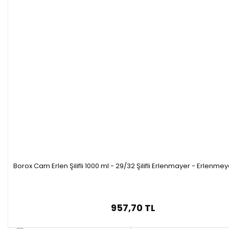
Borox Cam Erlen Şilifli 1000 ml - 29/32 Şilifli Erlenmayer - Erlenmey
957,70 TL