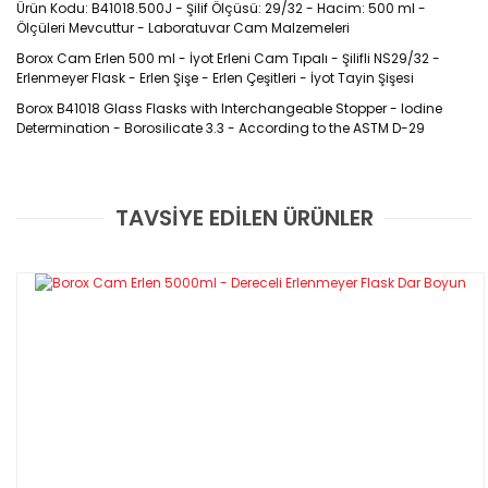
Ürün Kodu: B41018.500J - Şilif Ölçüsü: 29/32 - Hacim: 500 ml -
Ölçüleri Mevcuttur - Laboratuvar Cam Malzemeleri
Borox Cam Erlen 500 ml - İyot Erleni Cam Tıpalı - Şilifli NS29/32 -
Erlenmeyer Flask - Erlen Şişe - Erlen Çeşitleri - İyot Tayin Şişesi
Borox B41018 Glass Flasks with Interchangeable Stopper - Iodine
Determination - Borosilicate 3.3 - According to the ASTM D-29
TEKNİK ÖZELLİKLERİ
TAVSİYE EDİLEN ÜRÜNLER
- Yüksek ısıya dayanıklı 3.3 borosilikat camdan üretilmiştir.
Bu ürüne ilk yorumu siz yapın!
- Bu şişeler özellikle ASTM D-29 yöntemlerine dayanarak, iyot
miktarının tayin edilmesinde kullanılır.
Yorum Yaz
- Şişeler kolay işaretleme yapabilmek için geniş etiketleme
alanına sahiptiler.
- Kolay çıkarılabilen tıpa sayesinde, daha kolay iyot tayini
yapılabilmesine olanak sağlar.
ÜRÜN KODU
KAPASİTE (ml)
N/S
B41018.100
100
24/29