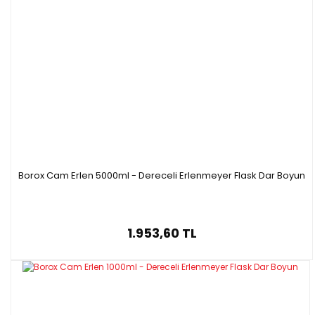
B41018.250H
250
24/29
B41018.500J
500
29/32
Borox Cam Erlen 5000ml - Dereceli Erlenmeyer Flask Dar Boyun
1.953,60 TL