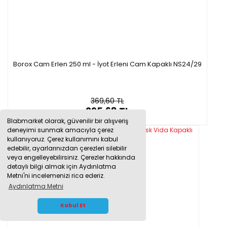
Borox Cam Erlen 250 ml - İyot Erleni Cam Kapaklı NS24/29
369,60 TL
295,68 TL
Blabmarket olarak, güvenilir bir alışveriş
deneyimi sunmak amacıyla çerez
kullanıyoruz. Çerez kullanımını kabul
edebilir, ayarlarınızdan çerezleri silebilir
veya engelleyebilirsiniz. Çerezler hakkında
detaylı bilgi almak için Aydınlatma
Metni'ni incelemenizi rica ederiz.
Aydınlatma Metni
WHATSAPP İLETİŞİM
Kabul Et