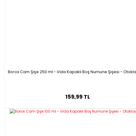
Cam Şişe 100, 250, 500, 1000, 2000 ve 500
Teknik Özellikleri:
Gövde ø
Yükseklik
Ürün Kodu
Hacim
L11120.100
100 ml
56 mm
100 mm
L11120.250
250 ml
70 mm
138 mm
L11120.500
500 ml
86 mm
176 mm
L11120.901
1000 ml
101 mm
225 mm
L11120.902
2000 ml
136 mm
260 mm
Borox Cam Şişe 250 ml - Vida Kapaklı Boş Numune Şişesi - Otokla
159,99 TL