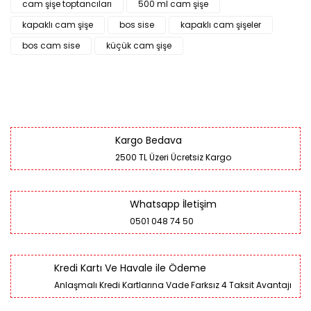
cam şişe toptancıları
500 ml cam şişe
kapaklı cam şişe
bos sise
kapaklı cam şişeler
bos cam sise
küçük cam şişe
Kargo Bedava
2500 TL Üzeri Ücretsiz Kargo
Whatsapp İletişim
0501 048 74 50
Kredi Kartı Ve Havale ile Ödeme
Anlaşmalı Kredi Kartlarına Vade Farksız 4 Taksit Avantajı