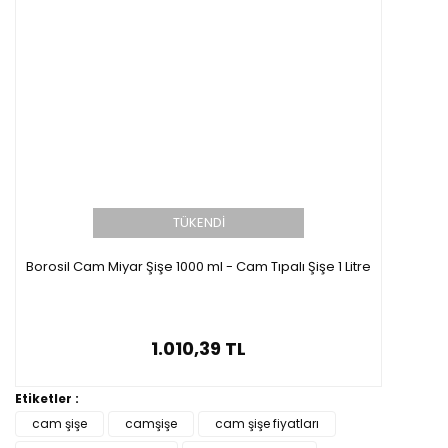
TÜKENDİ
Borosil Cam Miyar Şişe 1000 ml - Cam Tıpalı Şişe 1 Litre
1.010,39 TL
Etiketler :
cam şişe
camşişe
cam şişe fiyatları