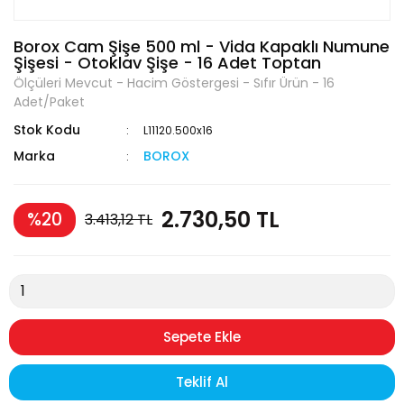
Borox Cam Şişe 500 ml - Vida Kapaklı Numune
Şişesi - Otoklav Şişe - 16 Adet Toptan
Ölçüleri Mevcut - Hacim Göstergesi - Sıfır Ürün - 16
Adet/Paket
Stok Kodu
L11120.500x16
Marka
BOROX
2.730,50 TL
%20
3.413,12 TL
Sepete Ekle
Teklif Al