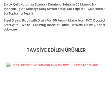
Borox Çelik Kurutma Standı - Kurutma Sehpası 55 Mandallı -
Mandal Uçları Darbeye Karşı Kırmızı Kauçukla Kaplıdır - Çıkarılabilir
Su Toplama Tepsili
Steel Drying Rack with Drain Pan 55 Pegs - Made From PVC Coated
Steel Wire - White - Draining Rack for Tubes, Beakers, Flasks & Other
Labware
Ürün Kodu: S11350
TAVSİYE EDİLEN ÜRÜNLER
Bu ürüne ilk yorumu siz yapın!
PVC kaplı çelik telden yapılmıştır.
Tüm mandal uçları darbeyi önlemek için kırmızı kauçukla
Yorum Yaz
kaplıdır.
Deney tüpü, beher, balon ve diğer laboratuvar malzemelerini
kurutmak için kullanılır.
Çıkarılabilir akrilik su tepsisiyle birlikte gelir.
Alt kısmında kaymaz pedler bulunur; bu sayede sabit ve
güvenli durur.
55 mandallı ve 32 mandallı seçenekleri mevcuttur