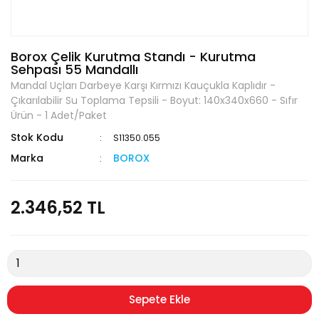
Borox Çelik Kurutma Standı - Kurutma
Sehpası 55 Mandallı
Mandal Uçları Darbeye Karşı Kırmızı Kauçukla Kaplıdır -
Çıkarılabilir Su Toplama Tepsili - Boyut: 140x340x660 - Sıfır
Ürün - 1 Adet/Paket
Stok Kodu
S11350.055
Marka
BOROX
2.346,52 TL
Sepete Ekle