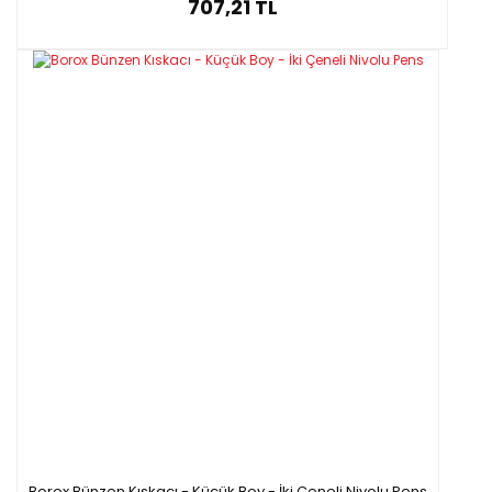
707,21 TL
Borox Bünzen Kıskacı - Küçük Boy - İki Çeneli Nivolu Pens