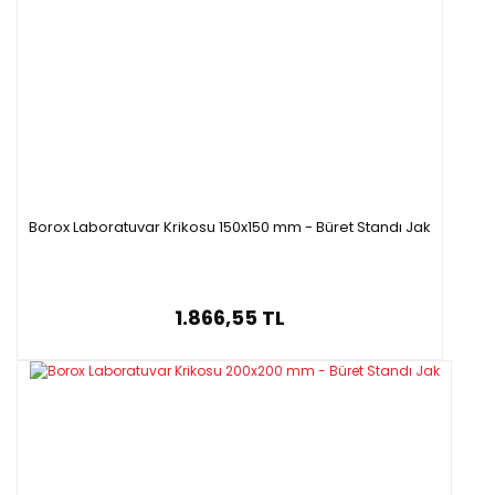
Ürün Kodu
Mandal adedi
Boyutl
S11350.032
32
140x340
S11350.055
55(50x102
mm, 2x110
mm, 3x76
mm)
140x340
Borox Laboratuvar Krikosu 150x150 mm - Büret Standı Jak
1.866,55 TL