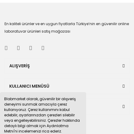
En kaliteli ürünler ve en uygun fiyatlarla Türkiye’nin en güvenilir online
laboratuvar ürünleri satış mağazası
ALIŞVERİŞ
KULLANICI MENÜSÜ
Blabmarket olarak, güvenilir bir alışveriş
deneyimi sunmak amacıyla çerez
BULUNDUĞUMUZ PAZAR YERLERİ
kullanıyoruz. Çerez kullanımını kabul
edebilir, ayarlarınızdan çerezleri silebilir
veya engelleyebilirsiniz. Çerezler hakkında
detaylı bilgi almak için Aydınlatma
Metni'ni incelemenizi rica ederiz.