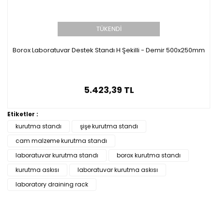
TÜKENDİ
Borox Laboratuvar Destek Standı H Şekilli - Demir 500x250mm
5.423,39 TL
Etiketler :
kurutma standı
şişe kurutma standı
cam malzeme kurutma standı
laboratuvar kurutma standı
borox kurutma standı
kurutma askısı
laboratuvar kurutma askısı
laboratory draining rack