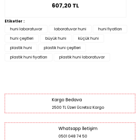
607,20 TL
Etiketler :
huni laboratuvar
laboratuvar huni
huni fiyatları
huni çeşitleri
büyük huni
küçük huni
plastik huni
plastik huni çeşitleri
plastik huni fiyatları
plastik huni laboratuvar
Kargo Bedava
2500 TL Üzeri Ücretsiz Kargo
Whatsapp İletişim
0501 048 74 50