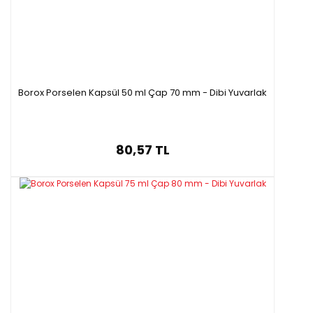
150
112 mm
240 mm
P45030.150
mm
Borox Porselen Kapsül 50 ml Çap 70 mm - Dibi Yuvarlak
80,57 TL