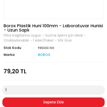
Borox Plastik Huni 100mm - Laboratuvar Hunisi
- Uzun Saplı
Filtre Kağıtlarına Uygun - Süzme İşlemi İçin İdeal -
Otoklavlanabilir - 1 Adet/Paket - Sıfır Ürün
Stok Kodu
P45030.100
Marka
BOROX
79,20 TL
Sepete Ekle