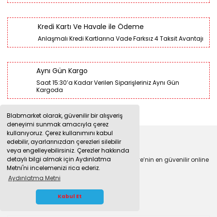
Kredi Kartı Ve Havale ile Ödeme
Anlaşmalı Kredi Kartlarına Vade Farksız 4 Taksit Avantajı
Aynı Gün Kargo
Saat 15:30’a Kadar Verilen Siparişleriniz Aynı Gün
Kargoda
Blabmarket olarak, güvenilir bir alışveriş
deneyimi sunmak amacıyla çerez
kullanıyoruz. Çerez kullanımını kabul
edebilir, ayarlarınızdan çerezleri silebilir
veya engelleyebilirsiniz. Çerezler hakkında
detaylı bilgi almak için Aydınlatma
En kaliteli ürünler ve en uygun fiyatlarla Türkiye’nin en güvenilir online
Metni'ni incelemenizi rica ederiz.
laboratuvar ürünleri satış mağazası
Aydınlatma Metni
WHATSAPP İLETİŞİM
Kabul Et