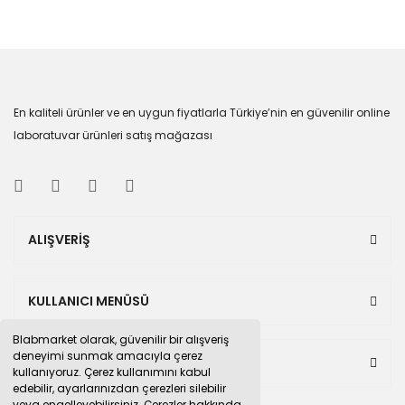
En kaliteli ürünler ve en uygun fiyatlarla Türkiye’nin en güvenilir online
laboratuvar ürünleri satış mağazası
ALIŞVERİŞ
KULLANICI MENÜSÜ
Blabmarket olarak, güvenilir bir alışveriş
deneyimi sunmak amacıyla çerez
BULUNDUĞUMUZ PAZAR YERLERİ
kullanıyoruz. Çerez kullanımını kabul
edebilir, ayarlarınızdan çerezleri silebilir
veya engelleyebilirsiniz. Çerezler hakkında