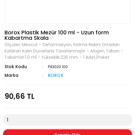
Borox Plastik Mezür 100 ml - Uzun form
Kabartma Skala
Ölçüleri Mevcut - Deformasyon, Kırılma Riskini Ortadan
Kaldıran Kalın Duvarlarla Tasarlanmıştır - Altıgen Taban -
Taksimat:1.0 ml - Yükseklik:226 mm - 1 Adet/Paket
Stok Kodu
P43023.100
Marka
BOROX
90,66 TL