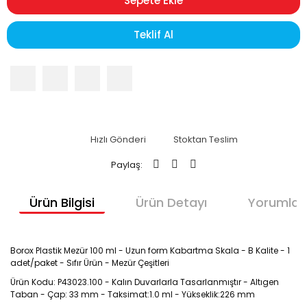
Sepete Ekle
Teklif Al
Hızlı Gönderi
Stoktan Teslim
Paylaş:
Ürün Bilgisi
Ürün Detayı
Yorumlar
Borox Plastik Mezür 100 ml - Uzun form Kabartma Skala - B Kalite - 1
adet/paket - Sıfır Ürün - Mezür Çeşitleri
Ürün Kodu: P43023.100 - Kalın Duvarlarla Tasarlanmıştır - Altıgen
Taban - Çap: 33 mm - Taksimat:1.0 ml - Yükseklik:226 mm