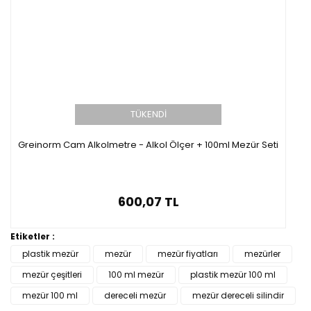
TÜKENDİ
Greinorm Cam Alkolmetre - Alkol Ölçer + 100ml Mezür Seti
600,07 TL
Etiketler :
plastik mezür
mezür
mezür fiyatları
mezürler
mezür çeşitleri
100 ml mezür
plastik mezür 100 ml
mezür 100 ml
dereceli mezür
mezür dereceli silindir