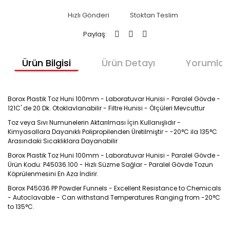
Plastik Balon
Soğutucu ve
Jojeler
Hızlı Gönderi
Stoktan Teslim
Adaptörler
Plastik Büret
Paylaş:
Tartım Kaşığı
Plastik
Tıpalar
Ürün Bilgisi
Ürün Detayı
Yorumlar
Desikatörler
TLC Tankı
Plastik Huni
Vakum
Borox Plastik Toz Huni 100mm - Laboratuvar Hunisi - Paralel Gövde -
Porselen Plaka
121C' de 20 Dk. Otoklavlanabilir - Filtre Hunisi - Ölçüleri Mevcuttur
Filtrasyon Seti
Toz veya Sıvı Numunelerin Aktarılması İçin Kullanışlıdır -
Porselenler
Vezin Kabı
Kimyasallara Dayanıklı Polipropilenden Üretilmiştir - -20°C ila 135°C
Arasındaki Sıcaklıklara Dayanabilir
PP Erlen Kapaklı
Vialler
Borox Plastik Toz Huni 100mm - Laboratuvar Hunisi - Paralel Gövde -
Ürün Kodu: P45036.100 - Hızlı Süzme Sağlar - Paralel Gövde Tozun
PP Pnömatik
Köprülenmesini En Aza İndirir.
Kapsül
Borox P45036 PP Powder Funnels
- Excellent Resistance to Chemicals
Renk Kartelası
- Autoclavable - Can withstand Temperatures Ranging from -20°C
to 135°C.
Silikajel