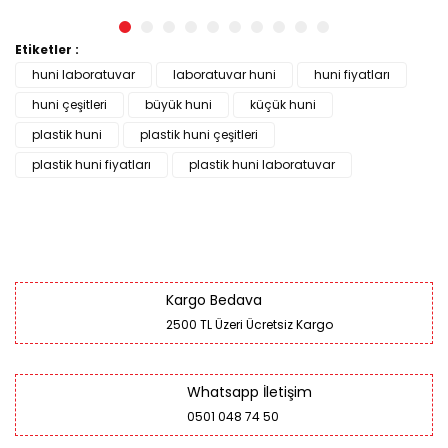
mm
mm
Etiketler :
huni laboratuvar
laboratuvar huni
huni fiyatları
huni çeşitleri
büyük huni
küçük huni
plastik huni
plastik huni çeşitleri
plastik huni fiyatları
plastik huni laboratuvar
Kargo Bedava
2500 TL Üzeri Ücretsiz Kargo
Whatsapp İletişim
0501 048 74 50