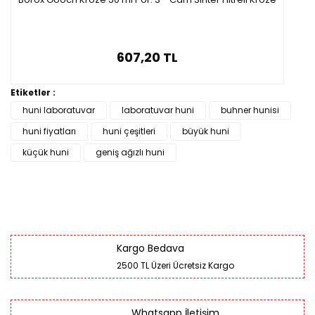
607,20 TL
Etiketler :
huni laboratuvar
laboratuvar huni
buhner hunisi
huni fiyatları
huni çeşitleri
büyük huni
küçük huni
geniş ağızlı huni
Kargo Bedava
2500 TL Üzeri Ücretsiz Kargo
Whatsapp İletişim