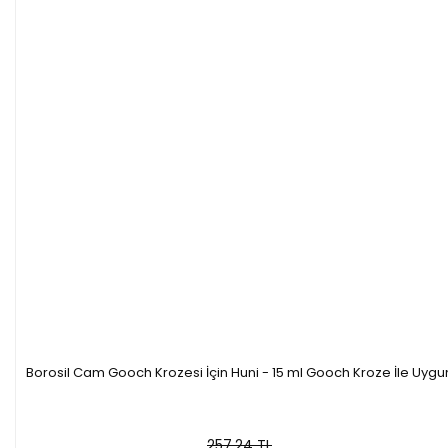
Borosil Cam Gooch Krozesi İçin Huni - 15 ml Gooch Kroze İle Uygu
257,24 TL