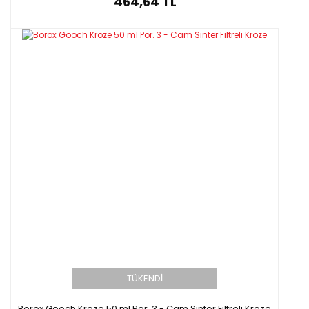
464,64 TL
TÜKENDİ
Borox Gooch Kroze 50 ml Por. 3 - Cam Sinter Filtreli Kroze