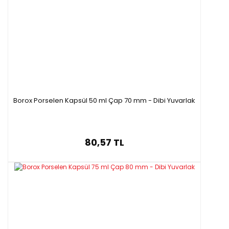
mükemmel süzme işlemi sunar
Teknik Özellikleri
Ürün Kodu
İçxDış Çap
Uzunluk
Sap
Çapı
C55035.070
70x85mm
139mm
12mm
C55035.090
90x106mm
156mm
16mm
Borox Porselen Kapsül 50 ml Çap 70 mm - Dibi Yuvarlak
C55035.110
110x129mm
198mm
19mm
C55035.125
125x145mm
210mm
20mm
C55035.150
150x182mm
233mm
23mm
80,57 TL