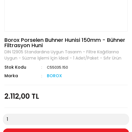
Borox Porselen Buhner Hunisi 150mm - Bühner
Filtrasyon Huni
DIN 12905 Standardına Uygun Tasarım - Filtre Kağıtlarına
Uygun - Süzme İşlemi İçin İdeal - 1 Adet/Paket - Sıfır Ürün
Stok Kodu
C55035.150
Marka
BOROX
2.112,00 TL