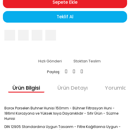
Sepete Ekle
Teklif Al
Hızlı Gönderi
Stoktan Teslim
Paylaş:
Ürün Bilgisi
Ürün Detayı
Yorumlar
Borox Porselen Buhner Hunisi 150mm - Bühner Filtrasyon Huni -
186ml Korozyona ve Yüksek Isıya Dayanıklıdır - Sıfır Ürün - Süzme
Hunisi
DIN 12905 Standardına Uygun Tasarım - Filtre Kağıtlarına Uygun -