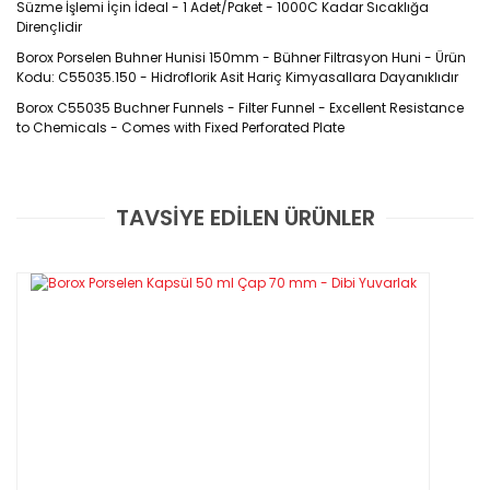
Süzme İşlemi İçin İdeal - 1 Adet/Paket - 1000C Kadar Sıcaklığa
Dirençlidir
Borox Porselen Buhner Hunisi 150mm - Bühner Filtrasyon Huni - Ürün
Kodu: C55035.150 - Hidroflorik Asit Hariç Kimyasallara Dayanıklıdır
Borox C55035 Buchner Funnels -
Filter Funnel
- Excellent Resistance
to Chemicals - Comes with Fixed Perforated Plate
Özellikleri
TAVSİYE EDİLEN ÜRÜNLER
Ürün Kodu : C55035
Bu ürüne ilk yorumu siz yapın!
DIN 12905 standardına uygun olarak sırlanmış porselenden tek
parça olarak üretilmiştir
Yorum Yaz
Kırılmalarını önlemek için doğrudan ateşe tutmayınız ve
kontrollü soğutunuz
Isıtma/soğutma hızının saatte 200C'i aşmaması şiddetle
tavsiye edilir.
Sırlanmış yerlerde 1000C’e kadar yumuşama olmaz ve son
derece beyazdır.
Hidroflorik asit hariç asitlere ve alkalilere karşı direnci
mükemmeldir.
Ağız kenarı hariç, içten dışa sırlıdır.
Delikli tabanı sayesinde filtre kağıtlarına uyumlu olarak